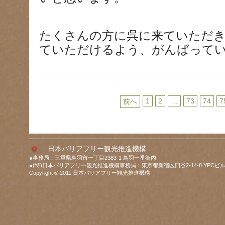
たくさんの方に呉に来ていただ
ていただけるよう、がんばって
1
2
…
73
74
7
前へ
日本バリアフリー観光推進機構
●事務局：三重県鳥羽市一丁目2383-1 鳥羽一番街内
●(特)日本バリアフリー観光推進機構事務局：東京都新宿区四谷2-14-8 YPCビル
Copyright © 2011 日本バリアフリー観光推進機構