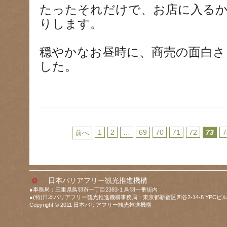
たったそれだけで、お店に入る
りします。
穏やかなお昼時に、商売の面白さ
した。
1
2
…
69
70
71
72
73
7
前へ
日本バリアフリー観光推進機構
●事務局：三重県鳥羽市一丁目2383-1 鳥羽一番街内
●(特)日本バリアフリー観光推進機構事務局：東京都新宿区四谷2-14-8 YPCビル
Copyright © 2011 日本バリアフリー観光推進機構