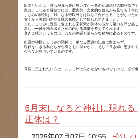
出雲といえば、誰もが真っ先に思い浮かべるのが縁結びの御利益で
実は、しじみと縁結びには、歴史的、文化的な観点から見ても非常
しじみの貝殻は、対になる殻以外とは決して合わさることがないた
古くから夫婦円満や良縁の象徴として扱われてきました。
また、しじみに豊富に含まれる栄養素が身体の芯から活力を呼び起
新しい一歩を踏み出すための内なる準備を整えてくれます。
出雲の神様としじみの関係は、単なる歴史の記述に留まらず、
現代を生きる私たちが心身ともに健やかに、そして良き縁に恵まれ
6月末になると神社に現れる
正体は？
2026年07月07日 10:55
松江／