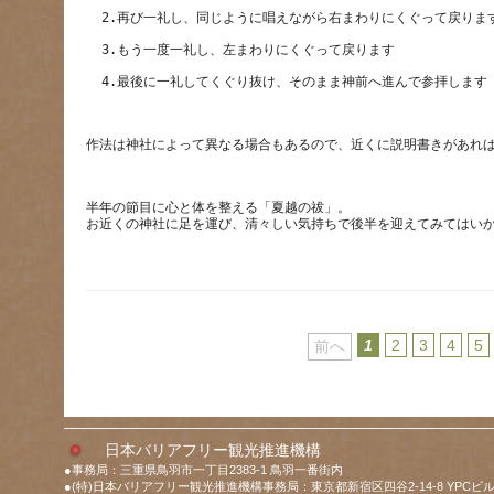
半年の節目に心と体を整える「夏越の祓」。
1
2
3
4
5
前へ
日本バリアフリー観光推進機構
●事務局：三重県鳥羽市一丁目2383-1 鳥羽一番街内
●(特)日本バリアフリー観光推進機構事務局：東京都新宿区四谷2-14-8 YPCビル