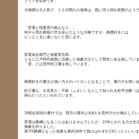
「雷電と稲妻雲の抱えなり」。
何やら荒れ模様の空を詠んだような川柳ですが、相撲好きには
雷電為右衛門と稲妻雷五郎。
ともに江戸時代後期に活躍した強豪力士として歴史に名を残してい
松江藩も、大名茶人・不昧（ふまい）公として知られる松平治郷（
雷電は横綱になることはありませんでしたが、21年にわたる力士生活
無敵を誇りました。