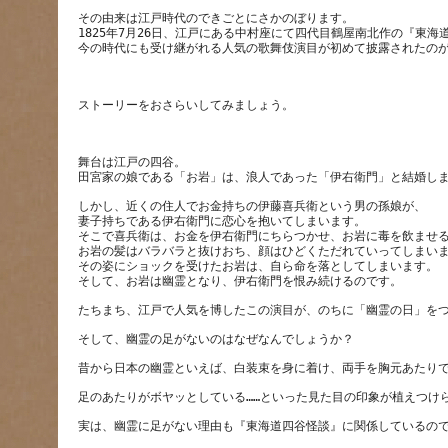
その由来は江戸時代のできごとにさかのぼります。
1825年7月26日、江戸にある中村座にて四代目鶴屋南北作の『東
舞台は江戸の四谷。
しかし、近くの住人でお金持ちの伊藤喜兵衛という男の孫娘が、
妻子持ちである伊右衛門に恋心を抱いてしまいます。
そこで喜兵衛は、お金を伊右衛門にちらつかせ、お岩に毒を飲ませ
お岩の髪はバラバラと抜けおち、顔はひどくただれていってしまい
その姿にショックを受けたお岩は、自ら命を落としてしまいます。