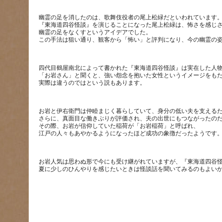
幽霊の足を消したのは、歌舞伎役者の尾上松緑だといわれています
『東海道四谷怪談』を演じることになった尾上松緑は、怖さを感じ
幽霊の足をなくすというアイデアでした。
四代目鶴屋南北によって書かれた『東海道四谷怪談』は実在した人
「お岩さん」と聞くと、強い怨念を抱いた女性というイメージをも
お岩と伊右衛門は仲睦まじく暮らしていて、身分の低い夫を支える
さらに、真面目な働きぶりが評価され、夫の出世にもつながったの
その際、お岩が信仰していた稲荷が「お岩稲荷」と呼ばれ、
お岩人気は思わぬ形で今にも受け継がれていますが、『東海道四谷