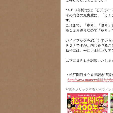
ご存じでしたでしょうか？
“４００年博”には「公式ガ
その内容の充実度に、「え！
す。
これまで、「春号」「夏号」
※１２月終りなので「秋号」
ガイドブックを紹介している
ＰＤＦですが、内容を見るこ
秋号には、松江／山陰バリア
以下にＵＲＬを記載いたしま
・松江開府４００年記念博覧
http://www.matsue400.jp/gb
写真をクリックすると別ウィン