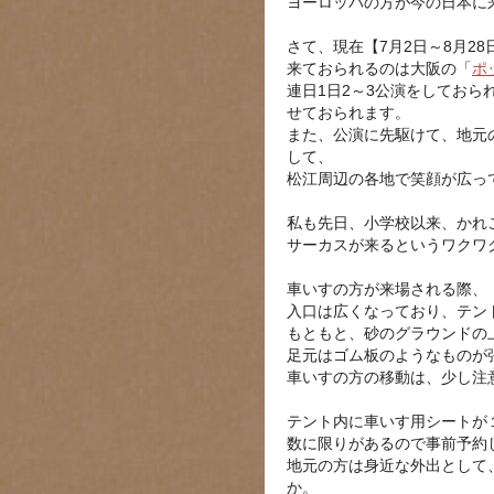
ヨーロッパの方が今の日本に
さて、現在【7月2日～8月2
来ておられるのは大阪の「
ポ
連日1日2～3公演をしてお
せておられます。
また、公演に先駆けて、地元
して、
松江周辺の各地で笑顔が広っ
私も先日、小学校以来、かれこ
サーカスが来るというワクワ
車いすの方が来場される際、
入口は広くなっており、テン
もともと、砂のグラウンドの
足元はゴム板のようなものが
車いすの方の移動は、少し注
テント内に車いす用シートが
数に限りがあるので事前予約
地元の方は身近な外出として
か。