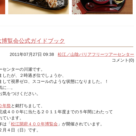
念博覧会公式ガイドブック
2011年07月27日 09:38
松江／山陰バリアフリーツアーセンター
コメント(0)
ーセンターの川瀬です。
ましたが、２時過ぎ位でしょうか、
まして視界ゼロ、スコールのような状態になりました。！
天気に…。
お気をつけください。
０年祭
と銘打ちまして、
完成４００年に当たる２０１１年度までの５年間にわたって
れています。
年は「
松江開府４００年博覧会
」が開催されています。
２月４日（日）です。