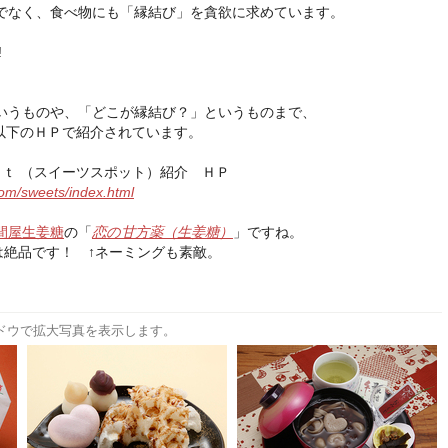
でなく、食べ物にも「縁結び」を貪欲に求めています。
!
、
いうものや、「どこが縁結び？」というものまで、
が以下のＨＰで紹介されています。
ｏｔ （スイーツスポット）紹介 ＨＰ
om/sweets/index.html
間屋生姜糖
の「
恋の甘方薬（生姜糖）
」ですね。
は絶品です！ ↑ネーミングも素敵。
ドウで拡大写真を表示します。