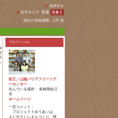
ログイン
文字サイズ
普通
大きく
現在の登録者数：137 名
プロフィール
4
2
1
松江／山陰バリアフリーツア
ーセンター
住んでいる場所： 島根県松江
市
ホームページ
一言コメント：
プロジェクトゆうあいは、
人にやさしいまちづくり、情