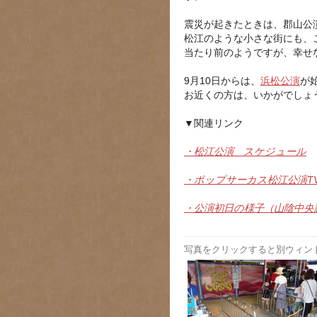
震災が起きたときは、郡山公
松江のような小さな街にも、
当たり前のようですが、幸せ
9月10日からは、
浜松公演
が
お近くの方は、いかがでしょ
▼関連リンク
・松江公演 スケジュール
・ポップサーカス松江公演TV
・公演初日の様子（山陰中央
写真をクリックすると別ウィン