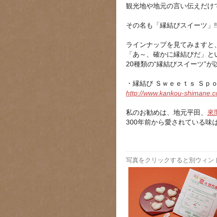
観光地や地元の言い伝えだけ
その名も「縁結びスイーツ」!
ラインナップを見てみますと
「あ～、確かに縁結びだ」と
20種類の“縁結びスイーツ”
・縁結び Ｓｗｅｅｔｓ Ｓｐ
http://www.kankou-shimane.c
私のお勧めは、地元平田、
來
300年前から愛されている味
写真をクリックすると別ウィン