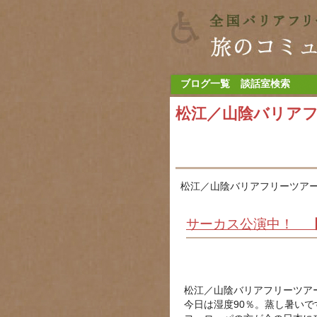
ブログ一覧
談話室検索
松江／山陰バリア
松江／山陰バリアフリーツアー
サーカス公演中！ 【松江
松江／山陰バリアフリーツア
今日は湿度90％。蒸し暑いで