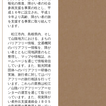
報化の推進、障がい者の社会
参画支援を事業の柱とし、平
成１６年に設立され、平成１
９年より高齢、障がい者の旅
を支援する事業に取り組んで
います。
松江市内、島根県内、そし
て山陰地方における、まちの
バリアフリー情報、交通機関
のバリアフリー情報を、障が
い者とともに現地調査のもと
整理し、マップや情報誌、ホ
ームページを通じて情報発信
しています。また、観光関連
団体へのバリアフリー研修の
実施、旅行者に対してはバリ
アフリーの旅行相談を行って
います。これらの業務は松江
／山陰バリアフリーツアーセ
ンターの運営を通じて取り行
っています。また、視覚障が
い者外出支援連絡会ＪＢＯＳ