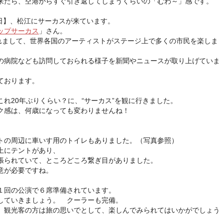
来たら、空港からすぐ引き返してしまうくらいの「むわ～」感です。
8日】、松江にサーカスが来ています。
ップサーカス
」さん。
られまして、世界各国のアーティストがステージ上で多くの市民を楽しま
の病院なども訪問しておられる様子を新聞やニュースが取り上げていま
ております。
れ20年ぶりくらい？に、“サーカス”を観に行きました。
ク感は、何歳になっても変わりませんね！
トの周辺に車いす用のトイレもありました。（写真参照）
上にテントがあり、
張られていて、ところどころ繋ぎ目がありました。
意が必要ですね。
１回の公演で６席準備されています。
していきましょう。 クーラーも完備。
、観光客の方は旅の思いでとして、楽しんでみられてはいかがでしょう