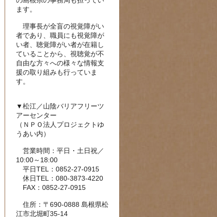
の島根県の事務局も担ってい
ます。
理事長が全盲の視覚障がい
者であり、職員にも視覚障が
い者、聴覚障がい者が在籍し
ていることから、視聴覚が不
自由な方々への様々な情報支
援の取り組みも行っていま
す。
▼松江／山陰バリアフリーツ
アーセンター
（ＮＰＯ法人プロジェクトゆ
うあい内）
営業時間：平日・土日祝／
10:00～18:00
平日TEL：0852-27-0915
休日TEL：080-3873-4220
FAX：0852-27-0915
住所：〒690-0888 島根県松
江市北堀町35-14