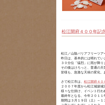
松江開府４００年記
松江／山陰バリアフリーツア
昨日は、基本的には晴れてい
３０分位「猛烈」に雨が降り
その後はけろっと、普通の
皆様も、急激な天候の変化、
さて松江市は、
松江開府４０
２００７年度から松江城築城
様々な仕掛け、イベント行わ
最終年となる、今年２０１１
期間は３月１９日（土）～１