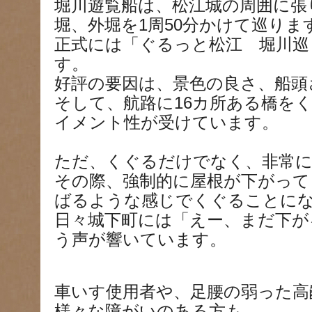
堀川遊覧船は、松江城の周囲に張
堀、外堀を1周50分かけて巡りま
正式には「ぐるっと松江 堀川巡
す。
好評の要因は、景色の良さ、船頭
そして、航路に16カ所ある橋を
イメント性が受けています。
ただ、くぐるだけでなく、非常に
その際、強制的に屋根が下がって
ばるような感じでくぐることに
日々城下町には「えー、まだ下が
う声が響いています。
車いす使用者や、足腰の弱った高
様々な障がいのある方も、