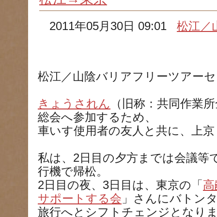
2011年05月30日 09:01
松江／
松江／山陰バリアフリーツアーセ
きょうされん
（旧称：共同作業所
総会へ参加するため、
車いす使用者の友人と共に、上京
私は、2日目の夕方までは会議等
行機で帰松。
2日目の夜、3日目は、東京の「
高
サポートする会
」さんにバトン
旅行へとシフトチェンジとなり