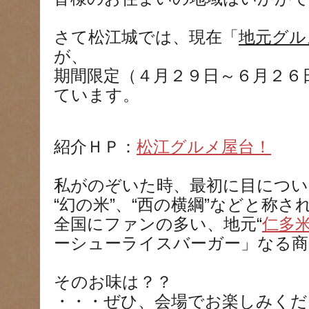
さて松江城では、現在「
地元グル
が、
期間限定（４月２９日～６月２６
ています。
紹介ＨＰ：
松江グルメ屋台！
私がのぞいた時、最初に目につい
“幻の米”、“西の横綱”などと称さ
全国にファンの多い、地元“
仁多
ーシューライスバーガー」なる商
そのお味は？？
・・・ぜひ、会場でお楽しみくだ