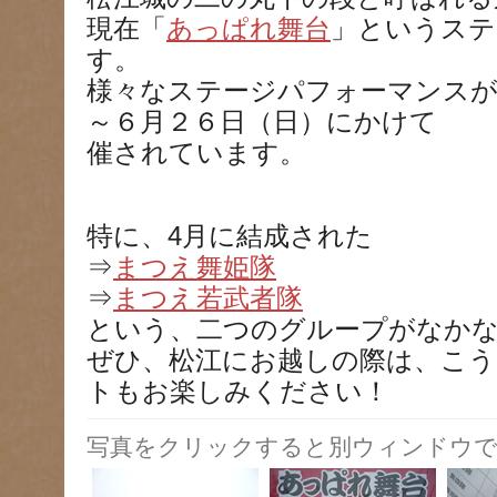
現在「
あっぱれ舞台
」というステ
す。
様々なステージパフォーマンスが
～６月２６日（日）にかけて
催されています。
特に、4月に結成された
⇒
まつえ舞姫隊
⇒
まつえ若武者隊
という、二つのグループがなか
ぜひ、松江にお越しの際は、こ
トもお楽しみください！
写真をクリックすると別ウィンドウで