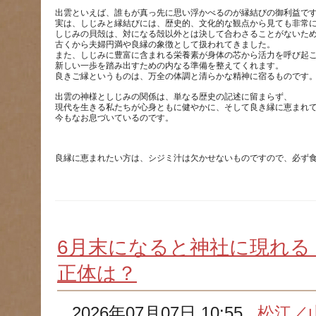
出雲といえば、誰もが真っ先に思い浮かべるのが縁結びの御利益で
実は、しじみと縁結びには、歴史的、文化的な観点から見ても非常
しじみの貝殻は、対になる殻以外とは決して合わさることがないた
古くから夫婦円満や良縁の象徴として扱われてきました。
また、しじみに豊富に含まれる栄養素が身体の芯から活力を呼び起
新しい一歩を踏み出すための内なる準備を整えてくれます。
出雲の神様としじみの関係は、単なる歴史の記述に留まらず、
現代を生きる私たちが心身ともに健やかに、そして良き縁に恵まれ
6月末になると神社に現れる
正体は？
2026年07月07日 10:55
松江／