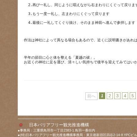
半年の節目に心と体を整える「夏越の祓」。
1
2
3
4
5
前へ
日本バリアフリー観光推進機構
●事務局：三重県鳥羽市一丁目2383-1 鳥羽一番街内
●(特)日本バリアフリー観光推進機構事務局：東京都新宿区四谷2-14-8 YPCビル