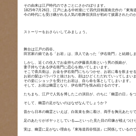
その由来は江戸時代のできごとにさかのぼります。
1825年7月26日、江戸にある中村座にて四代目鶴屋南北作の『東
舞台は江戸の四谷。
しかし、近くの住人でお金持ちの伊藤喜兵衛という男の孫娘が、
妻子持ちである伊右衛門に恋心を抱いてしまいます。
そこで喜兵衛は、お金を伊右衛門にちらつかせ、お岩に毒を飲ませ
お岩の髪はバラバラと抜けおち、顔はひどくただれていってしまい
その姿にショックを受けたお岩は、自ら命を落としてしまいます。