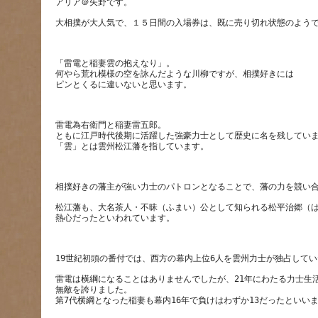
「雷電と稲妻雲の抱えなり」。
何やら荒れ模様の空を詠んだような川柳ですが、相撲好きには
雷電為右衛門と稲妻雷五郎。
ともに江戸時代後期に活躍した強豪力士として歴史に名を残してい
松江藩も、大名茶人・不昧（ふまい）公として知られる松平治郷（
雷電は横綱になることはありませんでしたが、21年にわたる力士生活
無敵を誇りました。