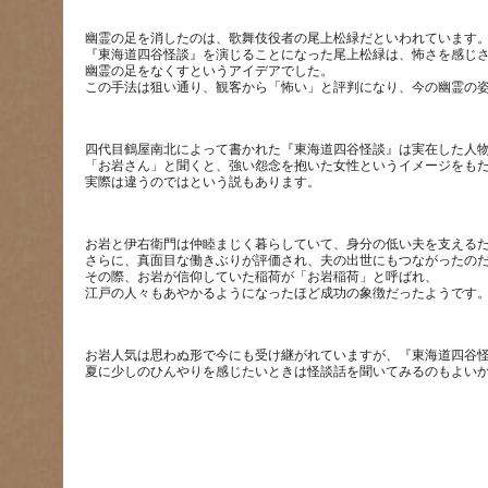
幽霊の足を消したのは、歌舞伎役者の尾上松緑だといわれています
『東海道四谷怪談』を演じることになった尾上松緑は、怖さを感じ
幽霊の足をなくすというアイデアでした。
四代目鶴屋南北によって書かれた『東海道四谷怪談』は実在した人
「お岩さん」と聞くと、強い怨念を抱いた女性というイメージをも
お岩と伊右衛門は仲睦まじく暮らしていて、身分の低い夫を支える
さらに、真面目な働きぶりが評価され、夫の出世にもつながったの
その際、お岩が信仰していた稲荷が「お岩稲荷」と呼ばれ、
お岩人気は思わぬ形で今にも受け継がれていますが、『東海道四谷