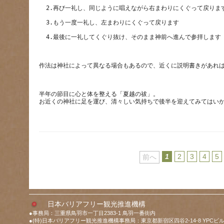
半年の節目に心と体を整える「夏越の祓」。
1
2
3
4
5
前へ
日本バリアフリー観光推進機構
●事務局：三重県鳥羽市一丁目2383-1 鳥羽一番街内
●(特)日本バリアフリー観光推進機構事務局：東京都新宿区四谷2-14-8 YPCビル