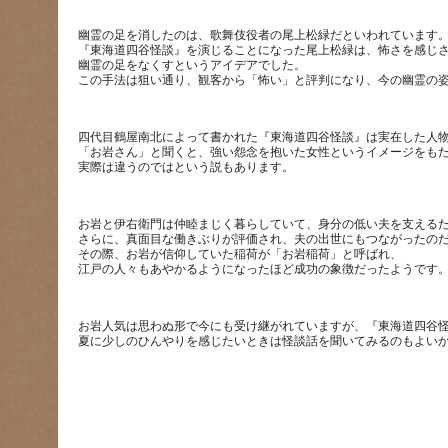
幽霊の足を消したのは、歌舞伎役者の尾上松緑だといわれています
『東海道四谷怪談』を演じることになった尾上松緑は、怖さを感じ
幽霊の足をなくすというアイデアでした。
四代目鶴屋南北によって書かれた『東海道四谷怪談』は実在した人
「お岩さん」と聞くと、強い怨念を抱いた女性というイメージをも
お岩と伊右衛門は仲睦まじく暮らしていて、身分の低い夫を支える
さらに、真面目な働きぶりが評価され、夫の出世にもつながったの
その際、お岩が信仰していた稲荷が「お岩稲荷」と呼ばれ、
お岩人気は思わぬ形で今にも受け継がれていますが、『東海道四谷