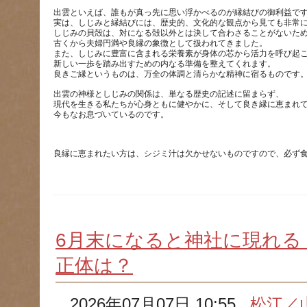
出雲といえば、誰もが真っ先に思い浮かべるのが縁結びの御利益で
実は、しじみと縁結びには、歴史的、文化的な観点から見ても非常
しじみの貝殻は、対になる殻以外とは決して合わさることがないた
古くから夫婦円満や良縁の象徴として扱われてきました。
また、しじみに豊富に含まれる栄養素が身体の芯から活力を呼び起
新しい一歩を踏み出すための内なる準備を整えてくれます。
出雲の神様としじみの関係は、単なる歴史の記述に留まらず、
現代を生きる私たちが心身ともに健やかに、そして良き縁に恵まれ
6月末になると神社に現れる
正体は？
2026年07月07日 10:55
松江／