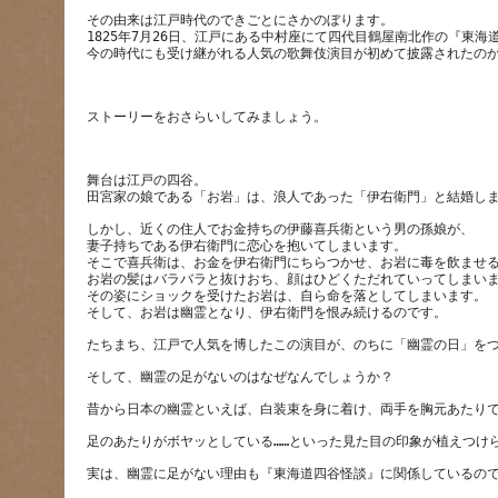
その由来は江戸時代のできごとにさかのぼります。
1825年7月26日、江戸にある中村座にて四代目鶴屋南北作の『東
舞台は江戸の四谷。
しかし、近くの住人でお金持ちの伊藤喜兵衛という男の孫娘が、
妻子持ちである伊右衛門に恋心を抱いてしまいます。
そこで喜兵衛は、お金を伊右衛門にちらつかせ、お岩に毒を飲ませ
お岩の髪はバラバラと抜けおち、顔はひどくただれていってしまい
その姿にショックを受けたお岩は、自ら命を落としてしまいます。