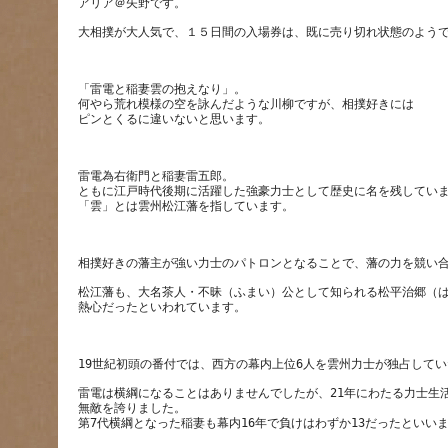
「雷電と稲妻雲の抱えなり」。
何やら荒れ模様の空を詠んだような川柳ですが、相撲好きには
雷電為右衛門と稲妻雷五郎。
ともに江戸時代後期に活躍した強豪力士として歴史に名を残してい
松江藩も、大名茶人・不昧（ふまい）公として知られる松平治郷（
雷電は横綱になることはありませんでしたが、21年にわたる力士生活
無敵を誇りました。