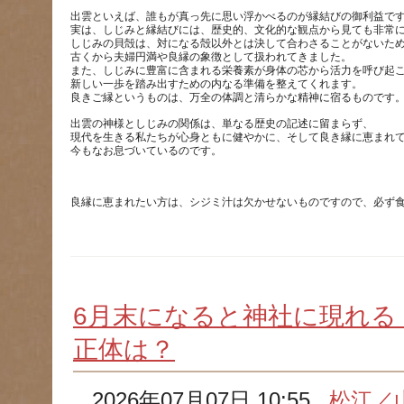
出雲といえば、誰もが真っ先に思い浮かべるのが縁結びの御利益で
実は、しじみと縁結びには、歴史的、文化的な観点から見ても非常
しじみの貝殻は、対になる殻以外とは決して合わさることがないた
古くから夫婦円満や良縁の象徴として扱われてきました。
また、しじみに豊富に含まれる栄養素が身体の芯から活力を呼び起
新しい一歩を踏み出すための内なる準備を整えてくれます。
出雲の神様としじみの関係は、単なる歴史の記述に留まらず、
現代を生きる私たちが心身ともに健やかに、そして良き縁に恵まれ
6月末になると神社に現れる
正体は？
2026年07月07日 10:55
松江／