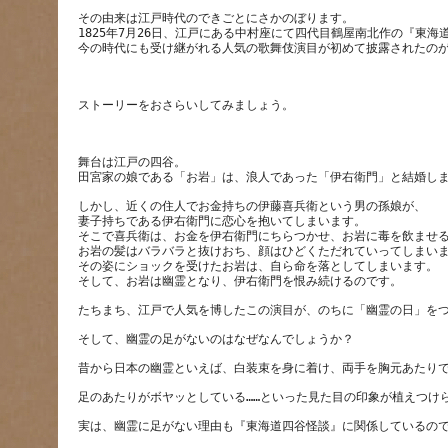
その由来は江戸時代のできごとにさかのぼります。
1825年7月26日、江戸にある中村座にて四代目鶴屋南北作の『東
舞台は江戸の四谷。
しかし、近くの住人でお金持ちの伊藤喜兵衛という男の孫娘が、
妻子持ちである伊右衛門に恋心を抱いてしまいます。
そこで喜兵衛は、お金を伊右衛門にちらつかせ、お岩に毒を飲ませ
お岩の髪はバラバラと抜けおち、顔はひどくただれていってしまい
その姿にショックを受けたお岩は、自ら命を落としてしまいます。