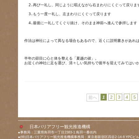
半年の節目に心と体を整える「夏越の祓」。
1
2
3
4
5
前へ
日本バリアフリー観光推進機構
●事務局：三重県鳥羽市一丁目2383-1 鳥羽一番街内
●(特)日本バリアフリー観光推進機構事務局：東京都新宿区四谷2-14-8 YPCビル