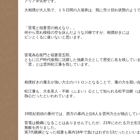
「雷電と稲妻雲の抱えなり」。
何やら荒れ模様の空を詠んだような川柳ですが、相撲好きには
雷電為右衛門と稲妻雷五郎。
ともに江戸時代後期に活躍した強豪力士として歴史に名を残してい
松江藩も、大名茶人・不昧（ふまい）公として知られる松平治郷（
雷電は横綱になることはありませんでしたが、21年にわたる力士生活
無敵を誇りました。