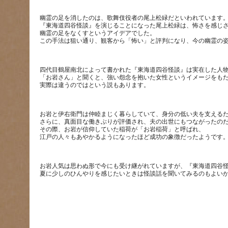
幽霊の足を消したのは、歌舞伎役者の尾上松緑だといわれています
『東海道四谷怪談』を演じることになった尾上松緑は、怖さを感じ
幽霊の足をなくすというアイデアでした。
四代目鶴屋南北によって書かれた『東海道四谷怪談』は実在した人
「お岩さん」と聞くと、強い怨念を抱いた女性というイメージをも
お岩と伊右衛門は仲睦まじく暮らしていて、身分の低い夫を支える
さらに、真面目な働きぶりが評価され、夫の出世にもつながったの
その際、お岩が信仰していた稲荷が「お岩稲荷」と呼ばれ、
お岩人気は思わぬ形で今にも受け継がれていますが、『東海道四谷