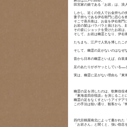
舞台は江戸の四谷。
しかし、近くの住人でお金持ちの
妻子持ちである伊右衛門に恋心を
そこで喜兵衛は、お金を伊右衛門
お岩の髪はバラバラと抜けおち、
その姿にショックを受けたお岩は
幽霊の足を消したのは、歌舞伎役
『東海道四谷怪談』を演じること
幽霊の足をなくすというアイデア
四代目鶴屋南北によって書かれた
「お岩さん」と聞くと、強い怨念