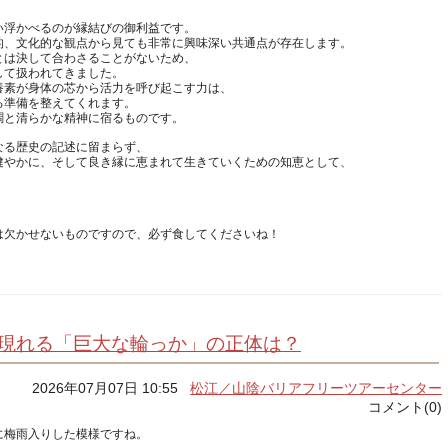
い浮かべるのが縁結びの御利益です。
的、文化的な観点から見ても非常に興味深い共通点が存在します。
とは決して合わさることがないため、
して扱われてきました。
養素が身体の芯から活力を呼び起こす力は、
る準備を整えてくれます。
なる歴史の記述に留まらず、
健やかに、そして良き縁に恵まれて生きていくための知恵として、
に現れる「巨大な輪っか」の正体は？
2026年07月07日 10:55
松江／山陰バリアフリーツアーセンター
コメント(0)