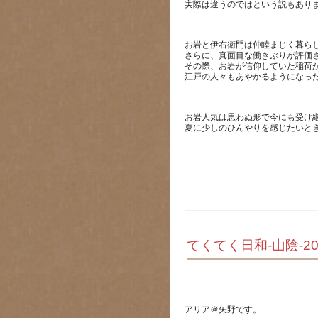
お岩と伊右衛門は仲睦まじく暮ら
さらに、真面目な働きぶりが評価
その際、お岩が信仰していた稲荷
お岩人気は思わぬ形で今にも受け
てくてく日和-山陰-2