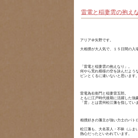
雷電と稲妻雲の抱え
「雷電と稲妻雲の抱えなり」。
何やら荒れ模様の空を詠んだよう
雷電為右衛門と稲妻雷五郎。
ともに江戸時代後期に活躍した強
松江藩も、大名茶人・不昧（ふま