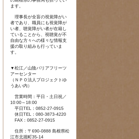
の島根県の事務局も担ってい
ます。
理事長が全盲の視覚障がい
者であり、職員にも視覚障が
い者、聴覚障がい者が在籍し
ていることから、視聴覚が不
自由な方々への様々な情報支
援の取り組みも行っていま
す。
▼松江／山陰バリアフリーツ
アーセンター
（ＮＰＯ法人プロジェクトゆ
うあい内）
営業時間：平日・土日祝／
10:00～18:00
平日TEL：0852-27-0915
休日TEL：080-3873-4220
FAX：0852-27-0915
住所：〒690-0888 島根県松
江市北堀町35-14