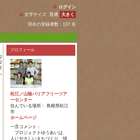
ログイン
文字サイズ
普通
大きく
現在の登録者数：137 名
プロフィール
2
2
1
松江／山陰バリアフリーツア
ーセンター
住んでいる場所： 島根県松江
市
ホームページ
一言コメント：
プロジェクトゆうあいは、
人にやさしいまちづくり、情