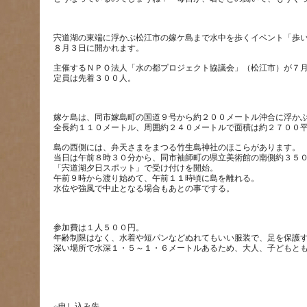
宍道湖の東端に浮かぶ松江市の嫁ケ島まで水中を歩くイベント「歩
主催するＮＰＯ法人「水の都プロジェクト協議会」（松江市）が７
嫁ケ島は、同市嫁島町の国道９号から約２００メートル沖合に浮か
島の西側には、弁天さまをまつる竹生島神社のほこらがあります。
当日は午前８時３０分から、同市袖師町の県立美術館の南側約３５
「宍道湖夕日スポット」で受け付けを開始。
午前９時から渡り始めて、午前１１時頃に島を離れる。
参加費は１人５００円。
年齢制限はなく、水着や短パンなどぬれてもいい服装で、足を保護