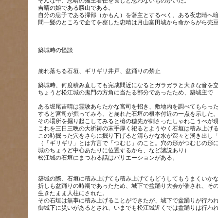
そんな中、忠晴の藩主着任を良しと思わないものがいた。
吉晴の娘である勝山である。
自分の息子である掃部（かもん）を藩主とするべく、ある夜忠晴へ
間一髪のところで企てを察した忠晴は月山富田城から命からがら売
築城時、何度積み直しても完成間近になるとガラガラと大きな音を
ある堀尾吉晴は霊験あらたかな宮司を招き、敷地内を調べてもらっ
すると宮司が掘ってみろ、と崩れた石垣の根本付近の一点を示した
その場所を掘り起こしてみると槍の穂先が刺さったしゃれこうべが
これを三日三晩の大祈祷の末手厚く祀るとようやく石垣は積み上げ
この時掘った穴をさらに掘り下げると清らかな水が滾々と湧き出し
（「ギリギリ」とは方言で「つむじ」のこと。穴の形がつむじの形
城のちょうど中心あたりに位置するから、など諸説あり）
築城の際、石垣に積み上げても積み上げてもどうしてもうまくいか
折しも盆踊りの時期であったため、城下で盆踊り大会が催され、そ
生きたまま人柱にされた。
その石垣は無事に積み上げることができたが、城下で盆踊りが行わ