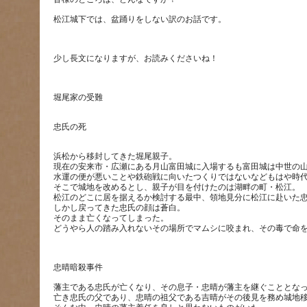
浜松から移封してきた堀尾親子。
現在の安来市・広瀬にある月山富田城に入場するも富田城は中世の
水運の便が悪いことや鉄砲戦に向いたつくりではないなどもはや時
そこで城地を改めるとし、親子が目を付けたのは湖畔の町・松江。
松江のどこに居を据えるか検討する最中、領地見分に松江に赴いた
しかし戻ってきた忠氏の顔は蒼白。
そのまま亡くなってしまった。
藩主である忠氏が亡くなり、その息子・忠晴が藩主を継ぐこととな
亡き忠氏の父であり、忠晴の祖父である吉晴がその後見を務め城地