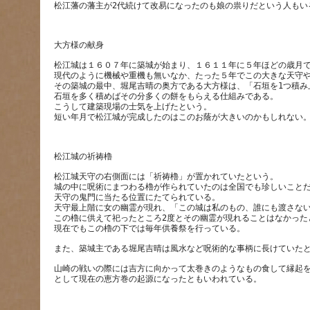
松江城は１６０７年に築城が始まり、１６１１年に５年ほどの歳月
現代のように機械や重機も無いなか、たった５年でこの大きな天守
その築城の最中、堀尾吉晴の奥方である大方様は、「石垣を1つ積み
石垣を多く積めばその分多くの餅をもらえる仕組みである。
こうして建築現場の士気を上げたという。
松江城天守の右側面には「祈祷櫓」が置かれていたという。
城の中に呪術にまつわる櫓が作られていたのは全国でも珍しいこと
天守の鬼門に当たる位置にたてられている。
天守最上階に女の幽霊が現れ、「この城は私のもの、誰にも渡さな
この櫓に供えて祀ったところ2度とその幽霊が現れることはなかった
山崎の戦いの際には吉方に向かって太巻きのようなもの食して縁起