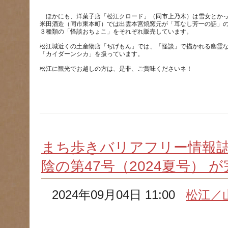
　ほかにも、洋菓子店「松江クロード」（同市上乃木）は雪女とか
米田酒造（同市東本町）では出雲本宮焼窯元が「耳なし芳一の話」
松江城近くの土産物店「ぢげもん」では、「怪談」で描かれる幽霊
まち歩きバリアフリー情報誌
陰の第47号（2024夏号） 
2024年09月04日 11:00
松江／