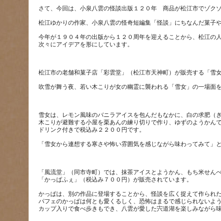
今年が１９０４年の出版から１２０周年を迎えることから、松江の
雪女は、レモン風味のバニラアイスを包んだもなかに、白の求肥（
木こりが避難する小屋を栗あんの練り切りで作り、ゆずのようかん
「風流堂」（同市寺町）では、抹茶アイスとようかん、もち米せん
かっぱは、別の作品に登場することから、怪談を広く捉えて作られ
パフェのかっぱは何とも愛くるしく、恐怖はまるで感じられないよ