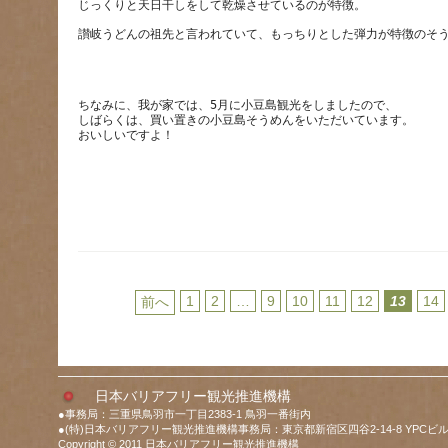
ちなみに、我が家では、5月に小豆島観光をしましたので、
しばらくは、買い置きの小豆島そうめんをいただいています。
1
2
…
9
10
11
12
13
14
前へ
日本バリアフリー観光推進機構
●事務局：三重県鳥羽市一丁目2383-1 鳥羽一番街内
●(特)日本バリアフリー観光推進機構事務局：東京都新宿区四谷2-14-8 YPCビル
Copyright © 2011 日本バリアフリー観光推進機構