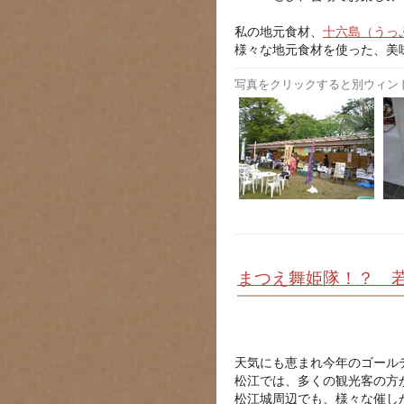
私の地元食材、
十六島（うっ
様々な地元食材を使った、美
写真をクリックすると別ウィン
まつえ舞姫隊！？ 
天気にも恵まれ今年のゴール
松江では、多くの観光客の方
松江城周辺でも、様々な催し