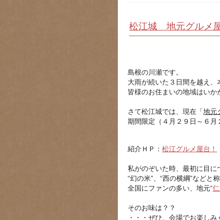
松江城 地元グルメ
島根の川瀬です。
大雨が続いた３日間を越え、
皆様のお住まいの地域はいか
さて松江城では、現在「
地元
期間限定（４月２９日～６月
紹介ＨＰ：
松江グルメ屋台！
私がのぞいた時、最初に目に
“幻の米”、“西の横綱”などと
全国にファンの多い、地元“
仁
そのお味は？？
・・・ぜひ、会場でお楽しみ