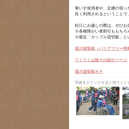
車いす使用者や、足腰の弱っ
良く利用されるということで
松江にお越しの際は、ぜひお
※各種障がい者割引ももちろ
※最近「カップル貸切船」と
堀川遊覧船（バリアフリー情
てくてく山陰での紹介ページ
堀川遊覧船ＨＰ
写真をクリックすると別ウィン