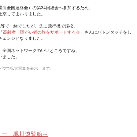
業所全国連絡会）の第34回総会へ参加するため、
上京してまいりました。
議等で一緒でしたが、先に飛行機で帰松。
「
高齢者・障がい者の旅をサポートする会
」さんにバトンタッチをし
チェンジとなりました。
、全国ネットワークのいいところですね。
いました。
ドウで拡大写真を表示します。
ター 堀川遊覧船～