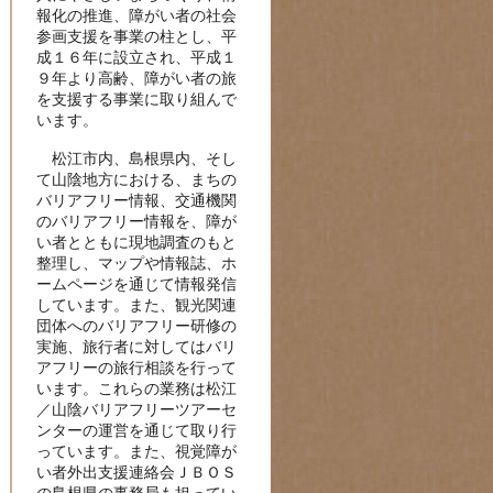
報化の推進、障がい者の社会
参画支援を事業の柱とし、平
成１６年に設立され、平成１
９年より高齢、障がい者の旅
を支援する事業に取り組んで
います。
松江市内、島根県内、そし
て山陰地方における、まちの
バリアフリー情報、交通機関
のバリアフリー情報を、障が
い者とともに現地調査のもと
整理し、マップや情報誌、ホ
ームページを通じて情報発信
しています。また、観光関連
団体へのバリアフリー研修の
実施、旅行者に対してはバリ
アフリーの旅行相談を行って
います。これらの業務は松江
／山陰バリアフリーツアーセ
ンターの運営を通じて取り行
っています。また、視覚障が
い者外出支援連絡会ＪＢＯＳ