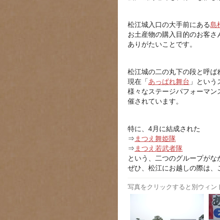
松江城入口の大手前にある
島
お土産物の購入目的のお客さ
ありがたいことです。
松江城の二の丸下の段と呼ば
現在「
あっぱれ舞台
」という
様々なステージパフォーマン
催されています。
特に、4月に結成された
⇒
まつえ舞姫隊
⇒
まつえ若武者隊
という、二つのグループがな
ぜひ、松江にお越しの際は、
写真をクリックすると別ウィン