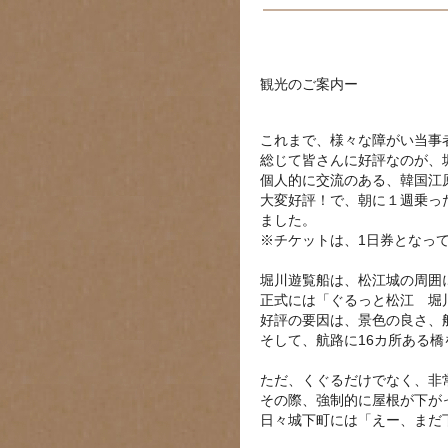
観光のご案内ー
これまで、様々な障がい当事
総じて皆さんに好評なのが、
個人的に交流のある、韓国江
大変好評！で、朝に１週乗っ
ました。
※チケットは、1日券となっ
堀川遊覧船は、松江城の周囲
正式には「ぐるっと松江 堀
好評の要因は、景色の良さ、
そして、航路に16カ所ある
ただ、くぐるだけでなく、非
その際、強制的に屋根が下が
日々城下町には「えー、まだ