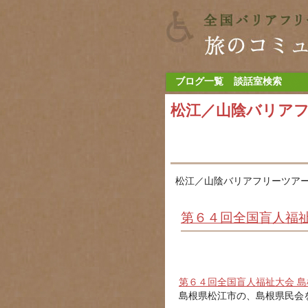
ブログ一覧
談話室検索
松江／山陰バリア
松江／山陰バリアフリーツアー
第６４回全国盲人福祉大
第６４回全国盲人福祉大会 島
島根県松江市の、島根県民会