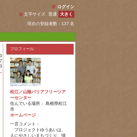
ログイン
文字サイズ
普通
大きく
現在の登録者数：137 名
プロフィール
0
7
3
松江／山陰バリアフリーツア
ーセンター
住んでいる場所： 島根県松江
市
ホームページ
一言コメント：
プロジェクトゆうあいは、
人にやさしいまちづくり、情