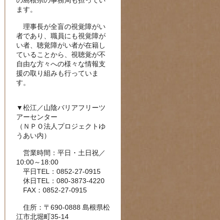
の島根県の事務局も担ってい
ます。
理事長が全盲の視覚障がい
者であり、職員にも視覚障が
い者、聴覚障がい者が在籍し
ていることから、視聴覚が不
自由な方々への様々な情報支
援の取り組みも行っていま
す。
▼松江／山陰バリアフリーツ
アーセンター
（ＮＰＯ法人プロジェクトゆ
うあい内）
営業時間：平日・土日祝／
10:00～18:00
平日TEL：0852-27-0915
休日TEL：080-3873-4220
FAX：0852-27-0915
住所：〒690-0888 島根県松
江市北堀町35-14