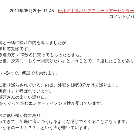
2011年05月20日 11:45
松江／山陰バリアフリーツアーセンター
コメント(77)
者と一緒に松江市内を巡りましたが、
堀川遊覧船です。
原道の方々20数名に乗ってもらったときも、
た後、夕方に「もう一回乗りたい」ということで、２週したことがあり
ているので、何度でも乗れます。
に張り巡らされている、内堀、外堀を1周50分かけて巡ります。
川巡り」と呼ばれています。
船頭さんの楽しい語り口。
橋をくぐって進むエンターテイメント性が受けています。
常に低い橋が数本あり、
ってきて、船底に這いつくばるような感じでくぐることになります。
下がるのー！！？？」という声が響いています。