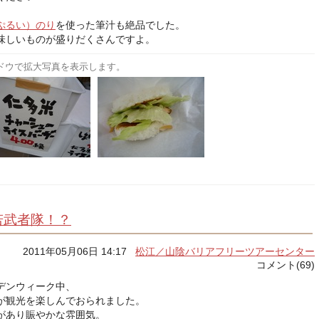
ぷるい）のり
を使った筆汁も絶品でした。
味しいものが盛りだくさんですよ。
ドウで拡大写真を表示します。
若武者隊！？
2011年05月06日 14:17
松江／山陰バリアフリーツアーセンター
コメント(69)
デンウィーク中、
が観光を楽しんでおられました。
があり賑やかな雰囲気。