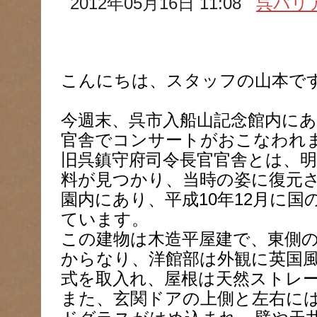
2012年05月16日 11:08
呉バリ
こんにちは、スタッフの山本で
今週末、呉市入船山記念館内にあ
官舎でコンサートがおこなわれ
旧呉鎮守府司令長官官舎とは、明
料が見つかり、当時の姿に復元
園内にあり、平成10年12月に
ています。
この建物は木造平屋建で、東側
からなり、洋館部は外観に英国
式を取入れ、屋根は天然ストレ
また、玄関ドアの上側と左右に