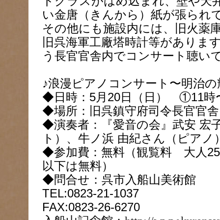
ドグラスがはめ込まれ、壁や天
い金唐（きんから）紙が張られ
その他にも施設内には、旧火薬
旧呉海軍工廠塔時計等がありま
う長官官舎内でコンサート聴い
♪浪漫ピアノコンサート〜明治の
◆日時：5月20日（日） ①11時
◆場所：旧呉鎮守府司令長官官
◆演奏者：『愛音の会』武安 宏
ト）、牛ノ浜 由紀さん（ピアノ
◆参加費：無料（観覧料 大人2
以下は無料）
◆問合せ：呉市入船山美術館
TEL:0823-21-1037
FAX:0823-26-6270