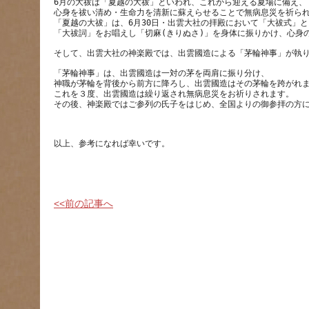
6月の大祓は「夏越の大祓」といわれ、これから迎える夏場に備え、
心身を祓い清め・生命力を清新に蘇えらせることで無病息災を祈ら
「夏越の大祓」は、6月30日・出雲大社の拝殿において「大祓式」
「茅輪神事」は、出雲國造は一対の茅を両肩に振り分け、
神職が茅輪を背後から前方に降ろし、出雲國造はその茅輪を跨がれ
これを３度、出雲國造は繰り返され無病息災をお祈りされます。
<<前の記事へ