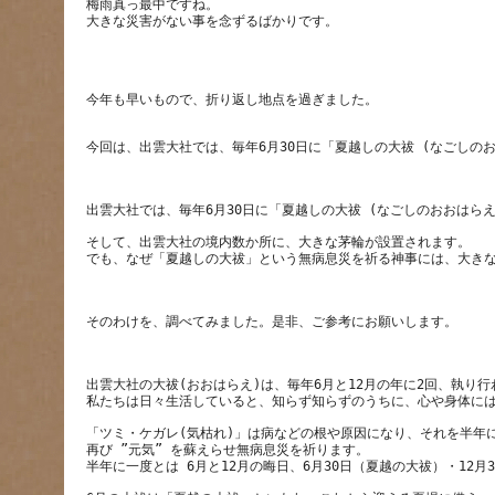
梅雨真っ最中ですね。
そして、出雲大社の境内数か所に、大きな茅輪が設置されます。
出雲大社の大祓(おおはらえ)は、毎年6月と12月の年に2回、執り
「ツミ・ケガレ(気枯れ)」は病などの根や原因になり、それを半年
再び ”元気” を蘇えらせ無病息災を祈ります。