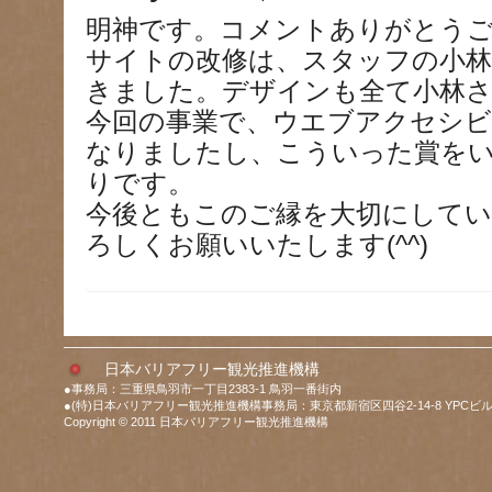
明神です。コメントありがとう
サイトの改修は、スタッフの小
きました。デザインも全て小林
今回の事業で、ウエブアクセシ
なりましたし、こういった賞を
りです。
今後ともこのご縁を大切にして
ろしくお願いいたします(^^)
日本バリアフリー観光推進機構
●事務局：三重県鳥羽市一丁目2383-1 鳥羽一番街内
●(特)日本バリアフリー観光推進機構事務局：東京都新宿区四谷2-14-8 YPCビル
Copyright © 2011 日本バリアフリー観光推進機構