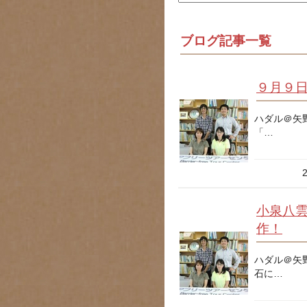
ブログ記事一覧
９月９
ハダル＠矢
「…
小泉八
作！
ハダル＠矢
石に…