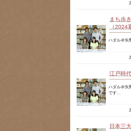
まち歩き
（202
ハダル＠矢
江戸時
ハダル＠矢
です…
日本三