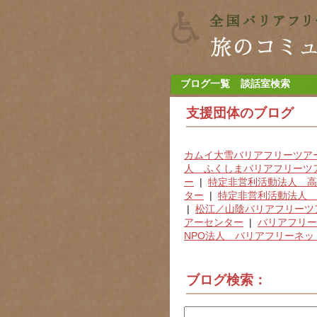
ブログ一覧
談話室検索
支援団体のブログ
カムイ大雪バリアフリーツア
人 ふくしまバリアフリーツ
ー
|
特定非営利活動法人 高
ター
|
特定非営利活動法人 
|
松江／山陰バリアフリーツ
アーセンター
|
バリアフリー
NPO法人 バリアフリーネッ
ブログ検索：