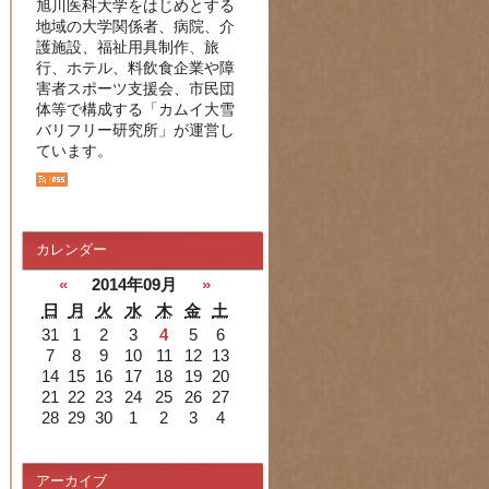
旭川医科大学をはじめとする
地域の大学関係者、病院、介
護施設、福祉用具制作、旅
行、ホテル、料飲食企業や障
害者スポーツ支援会、市民団
体等で構成する「カムイ大雪
バリフリー研究所」が運営し
ています。
カレンダー
«
2014年09月
»
日
月
火
水
木
金
土
31
1
2
3
4
5
6
7
8
9
10
11
12
13
14
15
16
17
18
19
20
21
22
23
24
25
26
27
28
29
30
1
2
3
4
アーカイブ