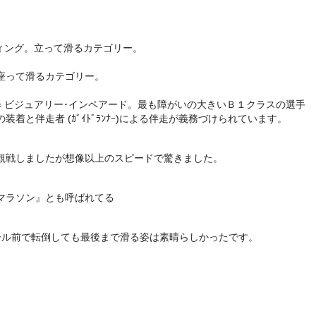
ンディング。立って滑るカテゴリー。
。座って滑るカテゴリー。
】= ビジュアリー･インペアード。最も障がいの大きいＢ１クラスの選手
着と伴走者 (ｶﾞｲﾄﾞﾗﾝﾅｰ)による伴走が義務づけられています。
観戦しましたが想像以上のスピードで驚きました。
マラソン』とも呼ばれてる
ール前で転倒しても最後まで滑る姿は素晴らしかったです。