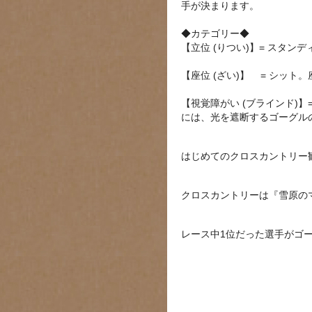
手が決まります。
◆カテゴリー◆
【立位 (りつい)】= スタ
【座位 (ざい)】 = シット
【視覚障がい (ブラインド)
には、光を遮断するゴーグルの装
はじめてのクロスカントリー
クロスカントリーは『雪原の
レース中1位だった選手がゴ