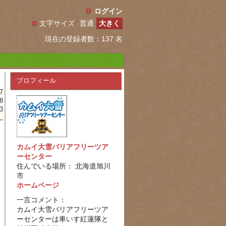
ログイン
文字サイズ
普通
大きく
現在の登録者数：137 名
プロフィール
7
8
3
カムイ大雪バリアフリーツア
ーセンター
住んでいる場所： 北海道旭川
市
ホームページ
一言コメント：
カムイ大雪バリアフリーツア
ーセンターは車いす紅蓮隊と