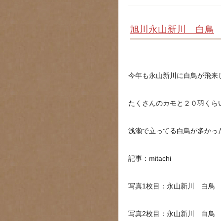
旭川永山新川 白鳥
今年も永山新川に白鳥が飛来
たくさんのカモと２０羽くら
浅瀬で立ってる白鳥が多かっ
記事：mitachi
写真1枚目：永山新川 白鳥
写真2枚目：永山新川 白鳥