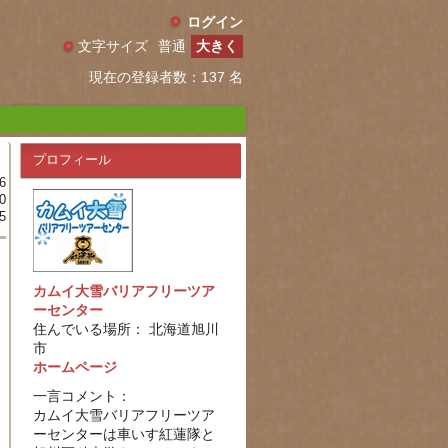
ログイン
文字サイズ
普通
大きく
現在の登録者数：137 名
プロフィール
6
0
5
カムイ大雪バリアフリーツア
ーセンター
住んでいる場所： 北海道旭川
市
ホームページ
一言コメント：
カムイ大雪バリアフリーツア
ーセンターは車いす紅蓮隊と