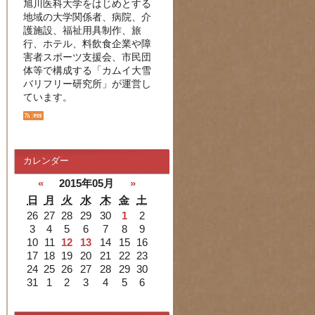
旭川医科大学をはじめとする
地域の大学関係者、病院、介
護施設、福祉用具制作、旅
行、ホテル、料飲食企業や障
害者スポーツ支援会、市民団
体等で構成する「カムイ大雪
バリフリー研究所」が運営し
ています。
カレンダー
«
2015年05月
»
日
月
火
水
木
金
土
26
27
28
29
30
1
2
3
4
5
6
7
8
9
10
11
12
13
14
15
16
17
18
19
20
21
22
23
24
25
26
27
28
29
30
31
1
2
3
4
5
6