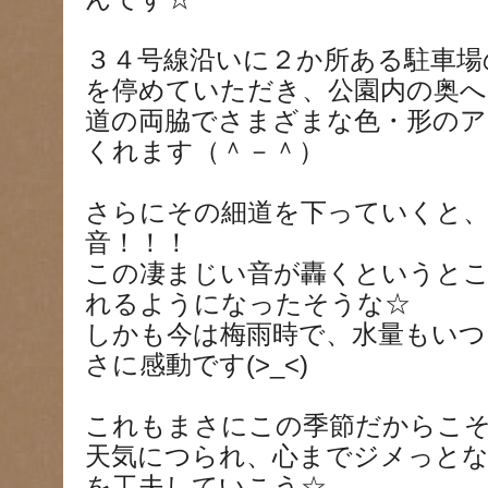
３４号線沿いに２か所ある駐車場
を停めていただき、公園内の奥へ
道の両脇でさまざまな色・形の
くれます（＾－＾）
さらにその細道を下っていくと
音！！！
この凄まじい音が轟くというとこ
れるようになったそうな☆
しかも今は梅雨時で、水量もいつ
さに感動です(>_<)
これもまさにこの季節だからこそ（*
天気につられ、心までジメっと
を工夫していこう☆