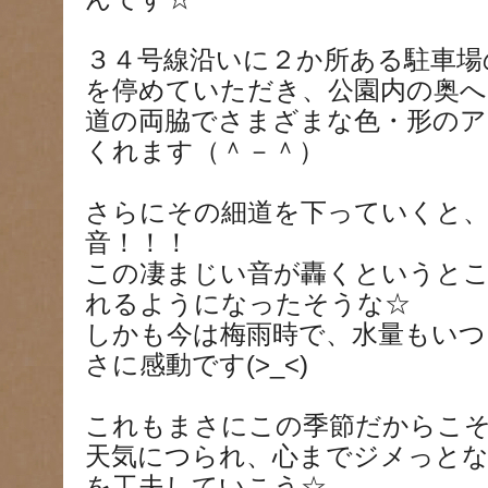
３４号線沿いに２か所ある駐車場
を停めていただき、公園内の奥へ
道の両脇でさまざまな色・形の
くれます（＾－＾）
さらにその細道を下っていくと
音！！！
この凄まじい音が轟くというとこ
れるようになったそうな☆
しかも今は梅雨時で、水量もいつ
さに感動です(>_<)
これもまさにこの季節だからこそ（*
天気につられ、心までジメっと
を工夫していこう☆