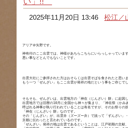
い」!!
2025年11月20日 13:46
松江／
アリア＠矢野です。
神有付のここ出雲では、神様があちらこちらにいらっしゃっていま
出雲大社にご参拝された方はおそらくは出雲そばを食されたと思い
そもそも、ぜんざいは、出雲地方の「神在（じんざい）餅」に起因
出雲地方では旧暦の10月に全国から神々が集まり、「神在祭（かみ
呼ばれる神事が執り行われていることは有名ですが、そのお祭りの
「神在（じんざい）餅」なのです。
その「じんざい」が、出雲弁（ズーズー弁）で訛って「ずんざい」
京都に伝わったと言われているのです。
「ぜんざい」発祥の地は出雲であるということは、江戸初期の文献