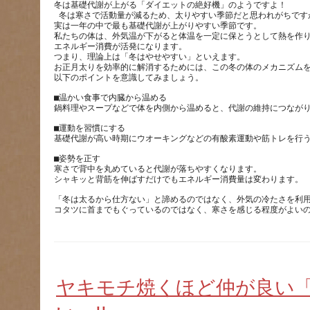
冬は基礎代謝が上がる「ダイエットの絶好機」のようですよ！ 
 冬は寒さで活動量が減るため、太りやすい季節だと思われがちです
実は一年の中で最も基礎代謝が上がりやすい季節です。
私たちの体は、外気温が下がると体温を一定に保とうとして熱を作
エネルギー消費が活発になります。
つまり、理論上は「冬はやせやすい」といえます。  
お正月太りを効率的に解消するためには、この冬の体のメカニズム
以下のポイントを意識してみましょう。
■温かい食事で内臓から温める 
鍋料理やスープなどで体を内側から温めると、代謝の維持につながり
■運動を習慣にする 
基礎代謝が高い時期にウオーキングなどの有酸素運動や筋トレを行う
■姿勢を正す 
寒さで背中を丸めていると代謝が落ちやすくなります。
シャキッと背筋を伸ばすだけでもエネルギー消費量は変わります。 
「冬は太るから仕方ない」と諦めるのではなく、外気の冷たさを利用
コタツに首までもぐっているのではなく、寒さを感じる程度がよい
ヤキモチ焼くほど仲が良い