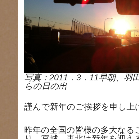
写真：2011．3．11早朝、
らの日の出
謹んで新年のご挨拶を申し上
昨年の全国の皆様の多大なる
り、宮城、東北は新年を迎え