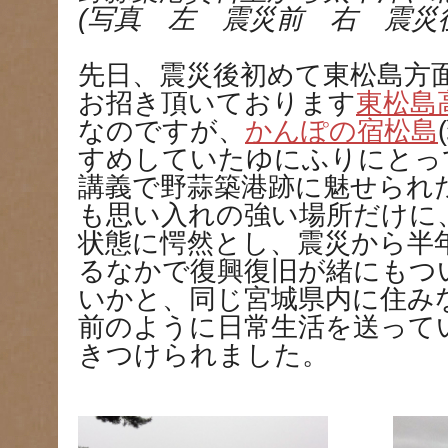
(写真 左 震災前 右 震災
先日、震災後初めて東松島方
お招き頂いております
東松島
なのですが、
かんぽの宿松島
すめしていたゆにふりにとっ
講義で野蒜築港跡に魅せられ
も思い入れの強い場所だけに
状態に愕然とし、震災から半
るなかで復興復旧が緒にもつ
いかと、同じ宮城県内に住み
前のように日常生活を送って
きつけられました。