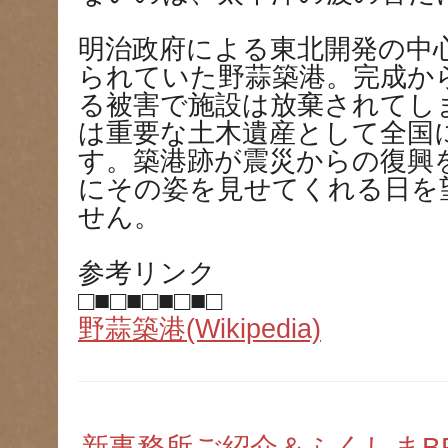
明治政府による東北開発の中
られていた野蒜築港。完成か
る被害で施設は放棄されてし
は重要な土木遺産として全国
す。築港跡が震災からの復興
にその姿を見せてくれる日を
せん。
参考リンク
□■□■□■□■□
野蒜築港(Wikipedia)
新事務所ご紹介＆ふくしまB