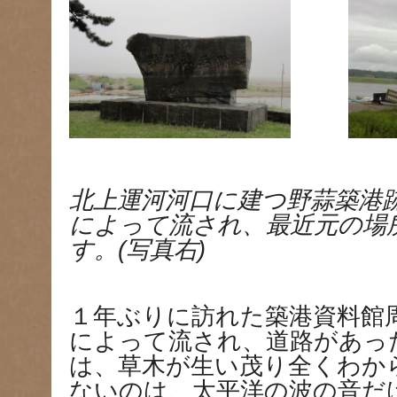
北上運河河口に建つ野蒜築港跡
によって流され、最近元の場
す。(写真右)
１年ぶりに訪れた築港資料館
によって流され、道路があっ
は、草木が生い茂り全くわか
ないのは、太平洋の波の音だけ