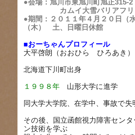
●会場：旭川市東旭川町旭正315-2
カムイ大雪バリアフリー
●期間：２０１１年４月２０日（
（木） 土、日曜日休館
■おーちゃんプロフィール
大平啓朗（おおひら ひろあき）
北海道下川町出身
１９９８年
山形大学に進学
同大学大学院、在学中、事故で失
その後、国立函館視力障害センタ
ン技術を学ぶ