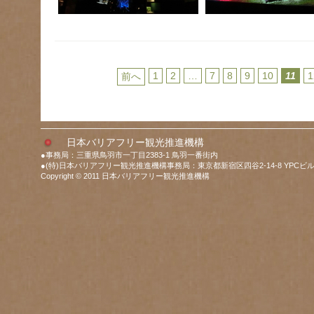
1
2
…
7
8
9
10
11
1
前へ
日本バリアフリー観光推進機構
●事務局：三重県鳥羽市一丁目2383-1 鳥羽一番街内
●(特)日本バリアフリー観光推進機構事務局：東京都新宿区四谷2-14-8 YPCビル
Copyright © 2011 日本バリアフリー観光推進機構