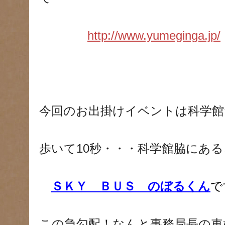
http://www.yumeginga.jp/
今回のお出掛けイベントは科学
歩いて10秒・・・科学館脇にあ
ＳＫＹ ＢＵＳ のぼるくん
で
この急勾配！なんと事務局長の車