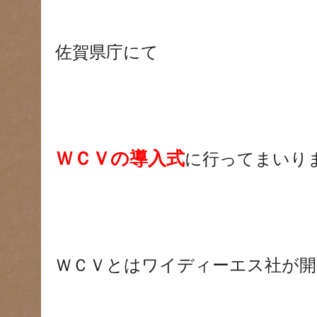
佐賀県庁にて
ＷＣＶの導入式
に行ってまいり
ＷＣＶとはワイディーエス社が開