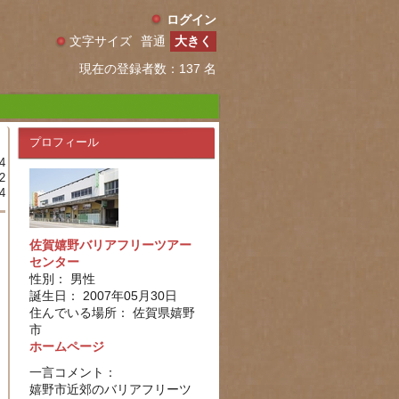
ログイン
文字サイズ
普通
大きく
現在の登録者数：137 名
プロフィール
4
2
4
佐賀嬉野バリアフリーツアー
センター
性別： 男性
誕生日： 2007年05月30日
住んでいる場所： 佐賀県嬉野
市
ホームページ
一言コメント：
嬉野市近郊のバリアフリーツ