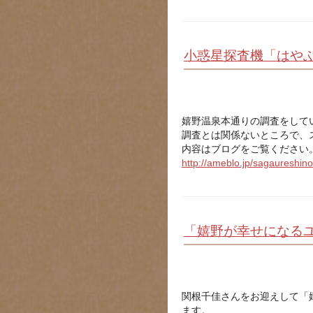
小惑星探査機「はや
嬉野温泉本通りの調査をして
調査とは関係ないところで、
内容はブログをご覧ください
http://ameblo.jp/sagaureshino
「嬉野が幸せになる
関根千佳さんをお迎えして「
ます。