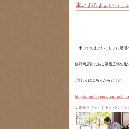
車いすのままいっし
「車いすのままいっしょに足湯
嬉野商店街にある湯宿広場の足
↓詳しくはこちらからどうぞ。
http://ameblo.jp/sagaureshin
写真をクリックすると別ウィン