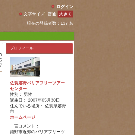
ログイン
文字サイズ
普通
大きく
現在の登録者数：137 名
プロフィール
0
5
7
佐賀嬉野バリアフリーツアー
センター
性別： 男性
誕生日： 2007年05月30日
住んでいる場所： 佐賀県嬉野
市
ホームページ
一言コメント：
嬉野市近郊のバリアフリーツ