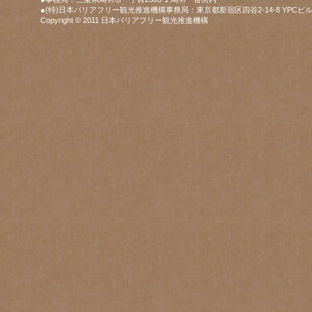
●(特)日本バリアフリー観光推進機構事務局：東京都新宿区四谷2-14-8 YPCビル
Copyright © 2011 日本バリアフリー観光推進機構