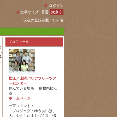
ログイン
文字サイズ
普通
大きく
現在の登録者数：137 名
プロフィール
2
5
1
松江／山陰バリアフリーツア
ーセンター
住んでいる場所： 島根県松江
市
ホームページ
一言コメント：
プロジェクトゆうあいは、
人にやさしいまちづくり、情