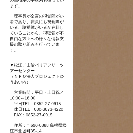
の島根県の事務局も担ってい
ます。
理事長が全盲の視覚障がい
者であり、職員にも視覚障が
い者、聴覚障がい者が在籍し
ていることから、視聴覚が不
自由な方々への様々な情報支
援の取り組みも行っていま
す。
▼松江／山陰バリアフリーツ
アーセンター
（ＮＰＯ法人プロジェクトゆ
うあい内）
営業時間：平日・土日祝／
10:00～18:00
平日TEL：0852-27-0915
休日TEL：080-3873-4220
FAX：0852-27-0915
住所：〒690-0888 島根県松
江市北堀町35-14