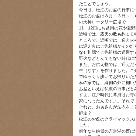
たことでしょう。
今日は、松江のお盆の行事に
松江のお盆は８月１３日～１
の天神ロータリー広場で
11・12日にお盆用の花や夏
近頃では、露天の数も約１０
ところで、近頃では、迎え火
は迎え火はご先祖様がその灯
なぜ川端でご先祖様の送迎す
野火などとんでもない時代に
また、お供え物では、迎えだ
牛（なす）を作りました。ご
でゆっくり歩いてお帰りいた
私の家では、縁側の外に棚い
お盆といえば仏教の行事だと
すよ。江戸時代に幕府はお寺
家になったんですよ。それで
それと、お坊さんが法衣をま
師走？
松江のお盆のクライマックス
した。
例年なら絶景の宍道湖の西に