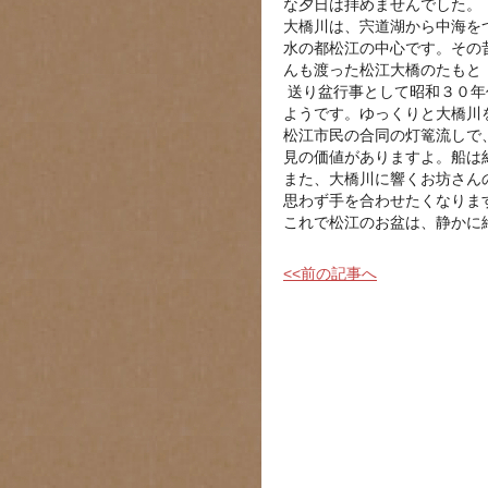
な夕日は拝めませんでした。
大橋川は、宍道湖から中海を
水の都松江の中心です。その
んも渡った松江大橋のたもと
送り盆行事として昭和３０年
ようです。ゆっくりと大橋川
松江市民の合同の灯篭流しで
見の価値がありますよ。船は
また、大橋川に響くお坊さん
思わず手を合わせたくなりま
これで松江のお盆は、静かに
<<前の記事へ