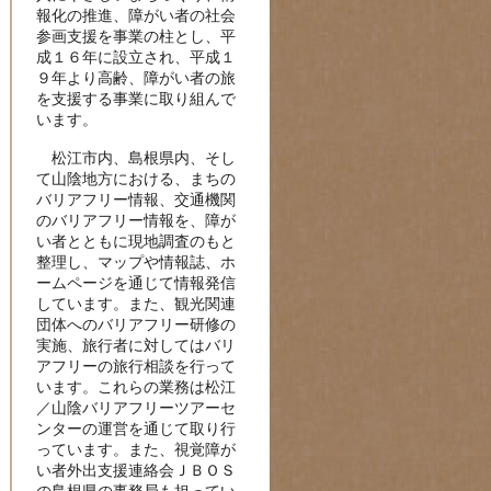
報化の推進、障がい者の社会
参画支援を事業の柱とし、平
成１６年に設立され、平成１
９年より高齢、障がい者の旅
を支援する事業に取り組んで
います。
松江市内、島根県内、そし
て山陰地方における、まちの
バリアフリー情報、交通機関
のバリアフリー情報を、障が
い者とともに現地調査のもと
整理し、マップや情報誌、ホ
ームページを通じて情報発信
しています。また、観光関連
団体へのバリアフリー研修の
実施、旅行者に対してはバリ
アフリーの旅行相談を行って
います。これらの業務は松江
／山陰バリアフリーツアーセ
ンターの運営を通じて取り行
っています。また、視覚障が
い者外出支援連絡会ＪＢＯＳ