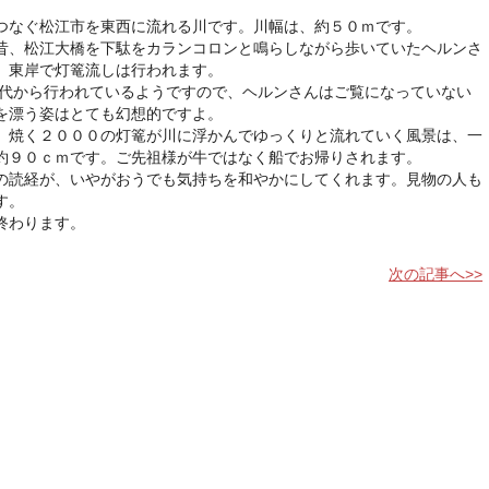
つなぐ松江市を東西に流れる川です。川幅は、約５０ｍです。
昔、松江大橋を下駄をカランコロンと鳴らしながら歩いていたヘルンさ
 東岸で灯篭流しは行われます。
代から行われているようですので、ヘルンさんはご覧になっていない
を漂う姿はとても幻想的ですよ。
、焼く２０００の灯篭が川に浮かんでゆっくりと流れていく風景は、一
約９０ｃｍです。ご先祖様が牛ではなく船でお帰りされます。
の読経が、いやがおうでも気持ちを和やかにしてくれます。見物の人も
す。
終わります。
次の記事へ>>