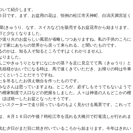
ついて紹介します。
６日です。まず、お盆用の花は、恒例の松江市天神町、白潟天満宮近く
野菜(きゅうり、なす、スイカなど)を販売するお盆花市から始まります。
軒と少なくなりました。
や送り火のお盆らしい風習が省略しつつありますね。私の子供のころに
りで家にあちらの世界から戻って来られる。と聞いたものです。
るのかは、知る人ぞ知るところです(よくわかりません)。
なりました。
んごやきゅうりとなすになにかの茎？を足に見立てて馬（きゅうり）と
先祖様がおいでになる時は、馬で速くきていただき、お帰りの時は牛車
だくということだそうですね。
たを吊るしたお供え物台を作ったものです。
みなさんは思っていますよね。ところが、必ずしもそうでもないようで
の檀家制度で人口などの把握をしました。人々は神道の人もどこかの檀
、ほぼ統一したお盆となったそうです。
といスクーターで走り回っているのもよく見かける風景です。これって
は、８月１６日の午後７時松江市を流れる大橋川で灯篭流しが行われま
沈む夕日がまだ目に焼き付いているころから始まります。今年はきれい