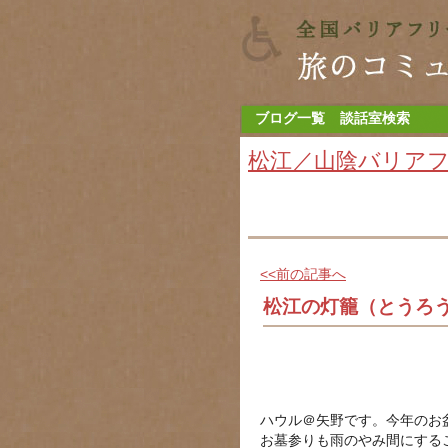
ブログ一覧
談話室検索
松江／山陰バリア
<<前の記事へ
松江の灯籠（とうろ
ハウル＠矢野です。今年のお
お墓参りも雨のやみ間にする