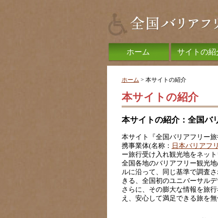
ホーム
サイトの紹
ホーム
> 本サイトの紹介
本サイトの紹介
本サイトの紹介：全国バ
本サイト『全国バリアフリー旅行
携事業体(名称：
日本バリアフ
ー旅行受け入れ観光地をネット
全国各地のバリアフリー観光地
ルに沿って、同じ基準で調査さ
きる、全国初のユニバーサルデ
さらに、その膨大な情報を旅行
え、安心して満足できる旅を無