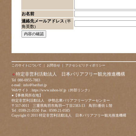
お名前
連絡先メールアドレス
(半
角英数)
このサイトについて
｜
お問合せ
｜
アクセシビリティポリシー
特定非営利活動法人 日本バリアフリー観光推進機構
Tel 080-6955-7883
e-mail :
info＠barifuri.jp
Webサイト :
https://www.nihon-bf.jp（外部リンク）
●【事務局所在地】
特定非営利活動法人 伊勢志摩バリアフリーツアーセンター
〒517-0011 三重県鳥羽市鳥羽一丁目2383-13 鳥羽1番街１階
Tel : 0599-21-0550 Fax : 0599-21-0585
Copyright © 2011 特定非営利活動法人 日本バリアフリー観光推進機構