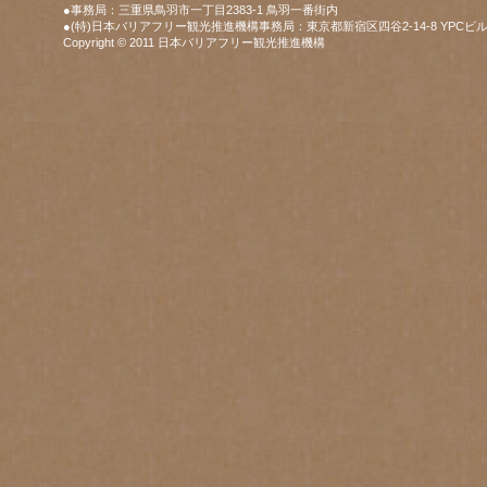
●事務局：三重県鳥羽市一丁目2383-1 鳥羽一番街内
●(特)日本バリアフリー観光推進機構事務局：東京都新宿区四谷2-14-8 YPCビル
Copyright © 2011 日本バリアフリー観光推進機構