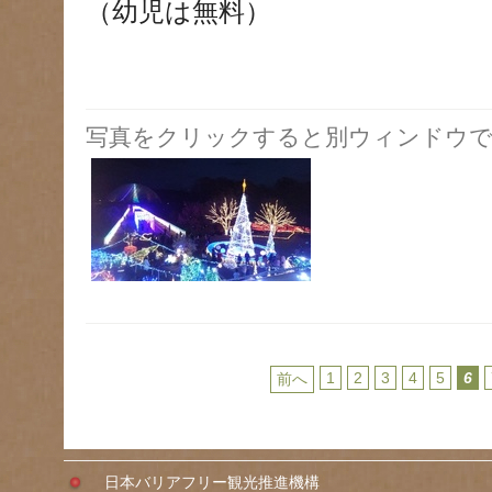
（幼児は無料）
写真をクリックすると別ウィンドウで
1
2
3
4
5
6
前へ
日本バリアフリー観光推進機構