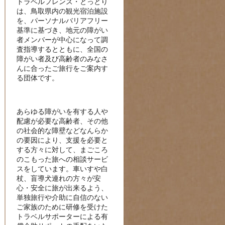
トラベルフレンズ・とっとり
は、鳥取県内の観光宿泊施設
を、パーソナルバリアフリー
基準に基づき、地元の障がい
者メンバーが中心になって調
査指導するとともに、全国の
障がい者及び高齢者のみなさ
んに合ったご旅行をご案内す
る団体です。
あらゆる障がいを有する人や
配慮が必要な高齢者、その他
の社会的な障壁などなんらか
の要因により、支援を必要と
する方々に対して、まごころ
のこもった旅への相談サービ
スをしています。車いすや白
杖、盲導犬連れの方々が安
心・安全に旅が出来るよう、
単独旅行や介助に自信のない
ご家族のために研修を受けた
トラベルサポーターによる有