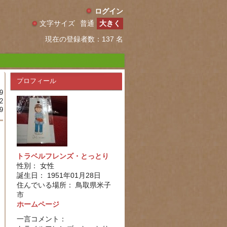
ログイン
文字サイズ
普通
大きく
現在の登録者数：137 名
プロフィール
9
2
9
トラベルフレンズ・とっとり
性別： 女性
誕生日： 1951年01月28日
住んでいる場所： 鳥取県米子
市
ホームページ
一言コメント：