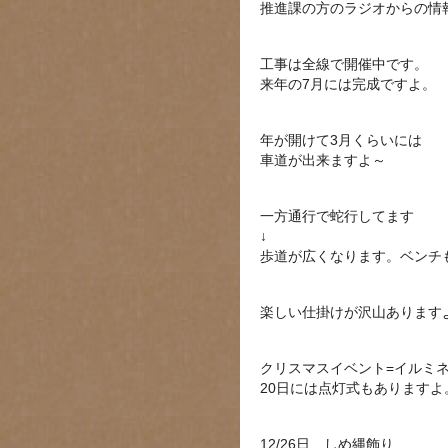
推進課の方のラジオからの情
工事は全線で開催中です。
来年の7月には完成ですよ。
年が開けて3月くらいには
車道が出来ますよ～
一方通行で蛇行してます
↓
歩道が広くなります。ベンチ
楽しい仕掛けが沢山あります
クリスマスイベント=イルミ
20日には点灯式もありますよ
12/26日 しめ縄飾り