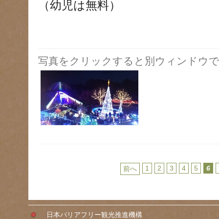
（幼児は無料）
写真をクリックすると別ウィンドウで
1
2
3
4
5
6
前へ
日本バリアフリー観光推進機構