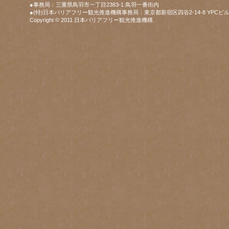
●事務局：三重県鳥羽市一丁目2383-1 鳥羽一番街内
●(特)日本バリアフリー観光推進機構事務局：東京都新宿区四谷2-14-8 YPCビル
Copyright © 2011 日本バリアフリー観光推進機構