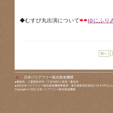
◆むすび丸出演について
ゆにふり
前へ
日本バリアフリー観光推進機構
●事務局：三重県鳥羽市一丁目2383-1 鳥羽一番街内
●(特)日本バリアフリー観光推進機構事務局：東京都新宿区四谷2-14-8 YPCビル
Copyright © 2011 日本バリアフリー観光推進機構