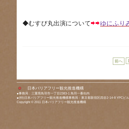
◆むすび丸出演について
ゆにふり
前へ
日本バリアフリー観光推進機構
●事務局：三重県鳥羽市一丁目2383-1 鳥羽一番街内
●(特)日本バリアフリー観光推進機構事務局：東京都新宿区四谷2-14-8 YPCビル
Copyright © 2011 日本バリアフリー観光推進機構