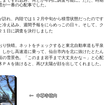
こまでずれ込み、何とか年内に調査可能に。ただ、時期
雪が一番の心配事でした。
が訪れ、内陸では１２月中旬から積雪状態だったのです
と冷え込み、週間予報をにらめっこの日々。そして、ク
２１日に調査を決行しました
おり快晴。ネットをチェックすると東北自動車道も平泉
。しかし高速道に乗って、仙台市内を北に抜けたとたん
面の雪景色。「このまま岩手まで大丈夫かな～」と心配
木ＰＡを抜けると、再び太陽が顔を出してくれました。