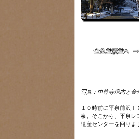
写真：中尊寺境内と金
１０時前に平泉前沢Ｉ
泉。そこから、平泉レ
遺産センターを回りま