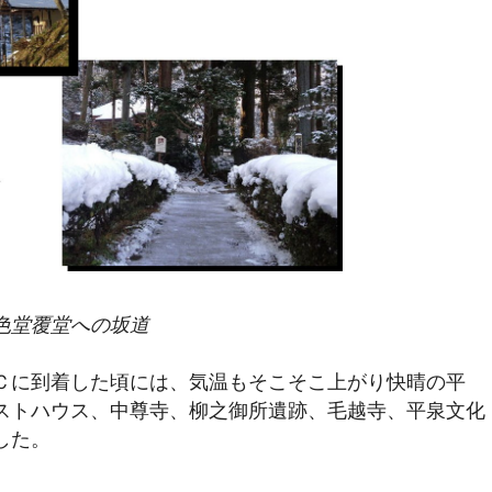
色堂覆堂への坂道
Ｃに到着した頃には、気温もそこそこ上がり快晴の平
ストハウス、中尊寺、柳之御所遺跡、毛越寺、平泉文化
した。