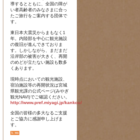
導するとともに、全国の障が
い者高齢者のみなさまに合っ
たご旅行をご案内する団体で
す。
東日本大震災からまもなく1
年。内陸部を中心に観光施設
の復旧が進んできておりま
す。しかしながら、まだまだ
沿岸部の被害が大きく、再開
のめどが立たない施設も数多
くあります。
現時点においての観光施設、
宿泊施設等の再開状況は宮城
県観光課の公式ページ(みやぎ
観光NAVI)でご確認ください。
http://www.pref.miyagi.jp/kankou/
全国の皆様の多大なるご支援
とご協力に感謝申し上げま
す。