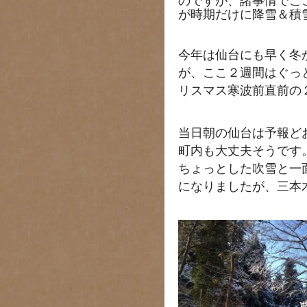
のですが、諸事情でこ
が時期だけに降雪＆積
今年は仙台にも早く冬
が、ここ２週間はぐっ
リスマス寒波前直前の
当日朝の仙台は予報ど
町内も大丈夫そうです
ちょっとした吹雪と一
になりましたが、三本