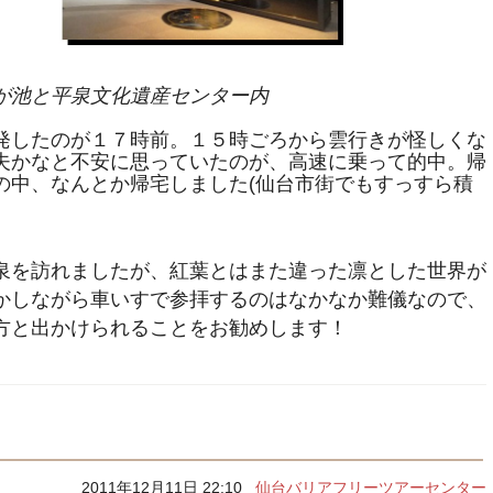
が池と平泉文化遺産センター内
発したのが１７時前。１５時ごろから雲行きが怪しくな
夫かなと不安に思っていたのが、高速に乗って的中。帰
の中、なんとか帰宅しました(仙台市街でもすっすら積
泉を訪れましたが、紅葉とはまた違った凛とした世界が
かしながら車いすで参拝するのはなかなか難儀なので、
方と出かけられることをお勧めします！
2011年12月11日 22:10
仙台バリアフリーツアーセンター