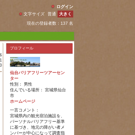
ログイン
文字サイズ
普通
大きく
現在の登録者数：137 名
プロフィール
6
1
0
仙台バリアフリーツアーセン
ター
性別： 男性
住んでいる場所： 宮城県仙台
市
ホームページ
一言コメント：
宮城県内の観光宿泊施設を、
パーソナルバリアフリー基準
に基づき、地元の障がい者メ
ンバーが中心になって調査指