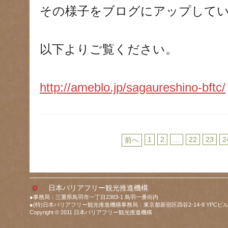
その様子をブログにアップして
以下よりご覧ください。
http://ameblo.jp/sagaureshino-bftc/
1
2
…
22
23
2
前へ
日本バリアフリー観光推進機構
●事務局：三重県鳥羽市一丁目2383-1 鳥羽一番街内
●(特)日本バリアフリー観光推進機構事務局：東京都新宿区四谷2-14-8 YPCビル
Copyright © 2011 日本バリアフリー観光推進機構