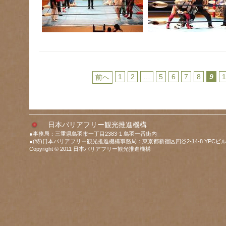
1
2
…
5
6
7
8
9
前へ
日本バリアフリー観光推進機構
●事務局：三重県鳥羽市一丁目2383-1 鳥羽一番街内
●(特)日本バリアフリー観光推進機構事務局：東京都新宿区四谷2-14-8 YPCビル
Copyright © 2011 日本バリアフリー観光推進機構