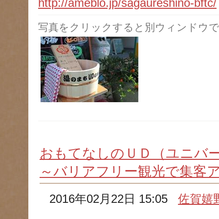
http://ameblo.jp/sagaureshino-bftc/
写真をクリックすると別ウィンドウで
おもてなしのＵＤ（ユニバ
～バリアフリー観光で集客
2016年02月22日 15:05
佐賀嬉