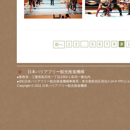
1
2
…
5
6
7
8
9
前へ
日本バリアフリー観光推進機構
●事務局：三重県鳥羽市一丁目2383-1 鳥羽一番街内
●(特)日本バリアフリー観光推進機構事務局：東京都新宿区四谷2-14-8 YPCビル
Copyright © 2011 日本バリアフリー観光推進機構