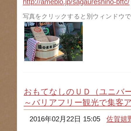
http://ameblo.jp/sagaureshino-bftc/
写真をクリックすると別ウィンドウで
おもてなしのＵＤ（ユニバ
～バリアフリー観光で集客
2016年02月22日 15:05
佐賀嬉