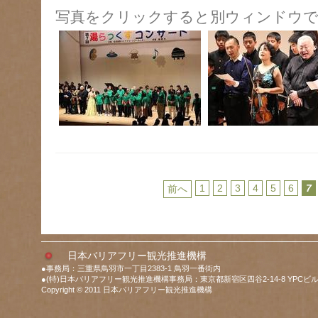
写真をクリックすると別ウィンドウで
1
2
3
4
5
6
7
前へ
日本バリアフリー観光推進機構
●事務局：三重県鳥羽市一丁目2383-1 鳥羽一番街内
●(特)日本バリアフリー観光推進機構事務局：東京都新宿区四谷2-14-8 YPCビル
Copyright © 2011 日本バリアフリー観光推進機構