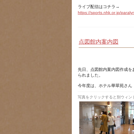
ライブ配信はコチラ→
https://sports.nhk.or.jp/para
点図館内案内図
先日、点図館内案内図作成を
られました。
今年度は、ホテル華翠苑さん
写真をクリックすると別ウィン