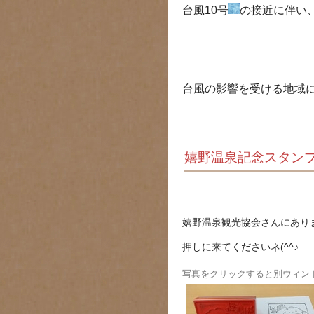
台風10号
の接近に伴い、
台風の影響を受ける地域
嬉野温泉記念スタン
嬉野温泉観光協会さんにあり
押しに来てくださいネ(^^♪
写真をクリックすると別ウィン