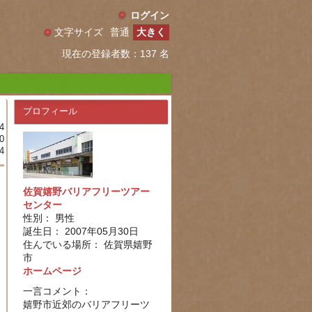
ログイン
文字サイズ
普通
大きく
現在の登録者数：137 名
プロフィール
4
0
4
佐賀嬉野バリアフリーツアー
センター
性別： 男性
誕生日： 2007年05月30日
住んでいる場所： 佐賀県嬉野
市
ホームページ
一言コメント：
嬉野市近郊のバリアフリーツ