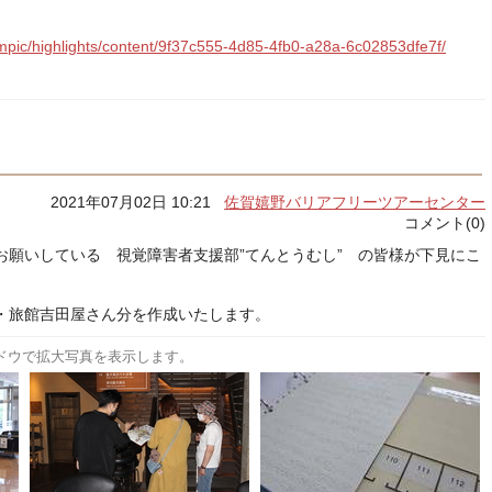
lympic/highlights/content/9f37c555-4d85-4fb0-a28a-6c02853dfe7f/
2021年07月02日 10:21
佐賀嬉野バリアフリーツアーセンター
コメント(0)
お願いしている 視覚障害者支援部”てんとうむし” の皆様が下見にこ
・旅館吉田屋さん分を作成いたします。
ドウで拡大写真を表示します。