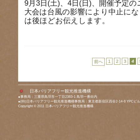
9月3日(土)、4日(日)、開催予
大会は台風の影響により中止にな
は後ほどお伝えします。
1
2
3
4
前へ
日本バリアフリー観光推進機構
●事務局：三重県鳥羽市一丁目2383-1 鳥羽一番街内
●(特)日本バリアフリー観光推進機構事務局：東京都新宿区四谷2-14-8 YPCビル
Copyright © 2011 日本バリアフリー観光推進機構