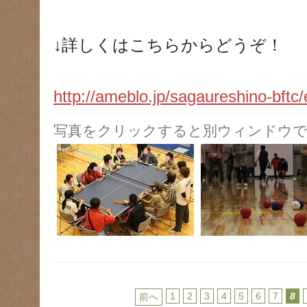
↓詳しくはこちらからどうぞ！
http://ameblo.jp/sagaureshino-bftc
写真をクリックすると別ウィンドウで
1
2
3
4
5
6
7
8
前へ