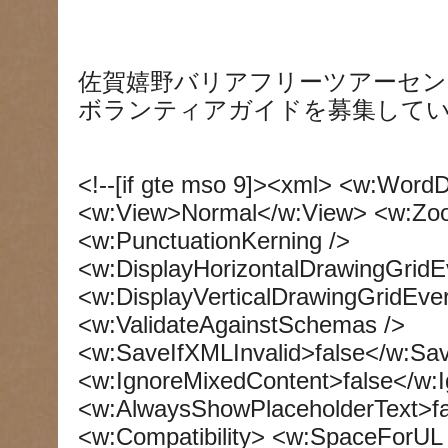
佐賀嬉野バリアフリーツアーセン
ボランティアガイドを募集して
<!--[if gte mso 9]><xml> <w:Wor
<w:View>Normal</w:View> <w:Z
<w:PunctuationKerning />
<w:DisplayHorizontalDrawingGridE
<w:DisplayVerticalDrawingGridEve
<w:ValidateAgainstSchemas />
<w:SaveIfXMLInvalid>false</w:Sav
<w:IgnoreMixedContent>false</w:
<w:AlwaysShowPlaceholderText>f
<w:Compatibility> <w:SpaceForUL 