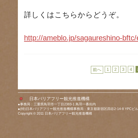
詳しくはこちらからどうぞ。
http://ameblo.jp/sagaureshino-bft
1
2
3
4
前へ
日本バリアフリー観光推進機構
●事務局：三重県鳥羽市一丁目2383-1 鳥羽一番街内
●(特)日本バリアフリー観光推進機構事務局：東京都新宿区四谷2-14-8 YPCビル
Copyright © 2011 日本バリアフリー観光推進機構