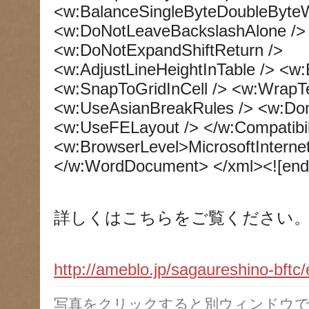
<w:BalanceSingleByteDoubleByteW
<w:DoNotLeaveBackslashAlone /> 
<w:DoNotExpandShiftReturn />
<w:AdjustLineHeightInTable /> <w
<w:SnapToGridInCell /> <w:WrapT
<w:UseAsianBreakRules /> <w:Don
<w:UseFELayout /> </w:Compatibil
<w:BrowserLevel>MicrosoftInterne
</w:WordDocument> </xml><![endi
詳しくはこちらをご覧ください
http://ameblo.jp/sagaureshino-bft
写真をクリックすると別ウィンドウで