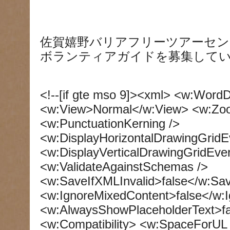
佐賀嬉野バリアフリーツアーセン
ボランティアガイドを募集して
<!--[if gte mso 9]><xml> <w:Wor
<w:View>Normal</w:View> <w:Z
<w:PunctuationKerning />
<w:DisplayHorizontalDrawingGridE
<w:DisplayVerticalDrawingGridEve
<w:ValidateAgainstSchemas />
<w:SaveIfXMLInvalid>false</w:Sav
<w:IgnoreMixedContent>false</w:
<w:AlwaysShowPlaceholderText>f
<w:Compatibility> <w:SpaceForUL 