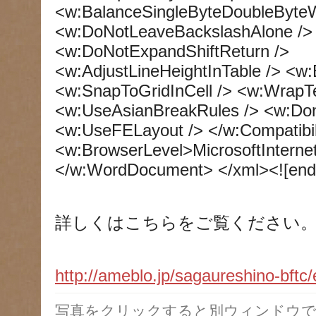
<w:BalanceSingleByteDoubleByteW
<w:DoNotLeaveBackslashAlone /> 
<w:DoNotExpandShiftReturn />
<w:AdjustLineHeightInTable /> <w
<w:SnapToGridInCell /> <w:WrapT
<w:UseAsianBreakRules /> <w:Don
<w:UseFELayout /> </w:Compatibil
<w:BrowserLevel>MicrosoftInterne
</w:WordDocument> </xml><![endi
詳しくはこちらをご覧ください
http://ameblo.jp/sagaureshino-bft
写真をクリックすると別ウィンドウで