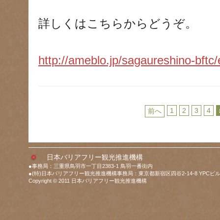
詳しくはこちらからどうぞ。
http://ameblo.jp/sagaureshino-bft
1
2
3
4
前へ
日本バリアフリー観光推進機構
●事務局：三重県鳥羽市一丁目2383-1 鳥羽一番街内
●(特)日本バリアフリー観光推進機構事務局：東京都新宿区四谷2-14-8 YPCビル
Copyright © 2011 日本バリアフリー観光推進機構