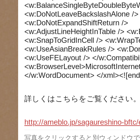
<w:BalanceSingleByteDoubleByteW
<w:DoNotLeaveBackslashAlone /> 
<w:DoNotExpandShiftReturn />
<w:AdjustLineHeightInTable /> <w
<w:SnapToGridInCell /> <w:WrapT
<w:UseAsianBreakRules /> <w:Don
<w:UseFELayout /> </w:Compatibil
<w:BrowserLevel>MicrosoftInterne
</w:WordDocument> </xml><![endi
詳しくはこちらをご覧ください
http://ameblo.jp/sagaureshino-bft
写真をクリックすると別ウィンドウで