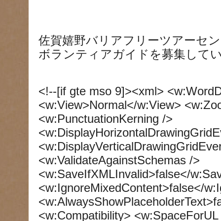
佐賀嬉野バリアフリーツアーセン
ボランティアガイドを募集して
<!--[if gte mso 9]><xml> <w:Wor
<w:View>Normal</w:View> <w:Z
<w:PunctuationKerning />
<w:DisplayHorizontalDrawingGridE
<w:DisplayVerticalDrawingGridEve
<w:ValidateAgainstSchemas />
<w:SaveIfXMLInvalid>false</w:Sav
<w:IgnoreMixedContent>false</w:
<w:AlwaysShowPlaceholderText>f
<w:Compatibility> <w:SpaceForUL 