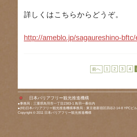
詳しくはこちらからどうぞ。
http://ameblo.jp/sagaureshino-bft
1
2
3
4
前へ
日本バリアフリー観光推進機構
●事務局：三重県鳥羽市一丁目2383-1 鳥羽一番街内
●(特)日本バリアフリー観光推進機構事務局：東京都新宿区四谷2-14-8 YPCビル
Copyright © 2011 日本バリアフリー観光推進機構