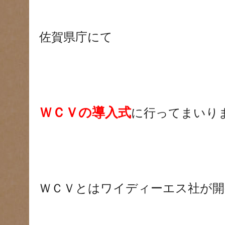
佐賀県庁にて
ＷＣＶの導入式
に行ってまいり
ＷＣＶとはワイディーエス社が開