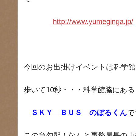
http://www.yumeginga.jp/
今回のお出掛けイベントは科学
歩いて10秒・・・科学館脇にあ
ＳＫＹ ＢＵＳ のぼるくん
で
この急勾配！なんと事務局長の車